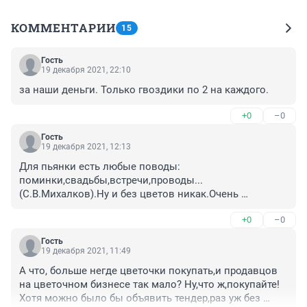
КОММЕНТАРИИ
15
Гость
19 декабря 2021, 22:10
за наши деньги. Только гвоздики по 2 на каждого.
+0
–0
Гость
19 декабря 2021, 12:13
Для пьянки есть любые поводы: 
поминки,свадьбы,встречи,проводы...
(С.В.Михалков).Ну и без цветов никак.Очень 
удобно__в 3 часа ночи торкнуло в голове:"А 
+0
–0
привезите-ка мне цветочков". Или 31-го декабря в 22-
00: Ландышей во дворец,иначе Новый год не 
Гость
наступит.И__пожалуйста вам,никакого 32-го декабря,а 
19 декабря 2021, 11:49
самое что ни есть 1-е января! И что интересно, 
А что, больше негде цветочки покупать,и продавцов 
никаких лишних трат из кармана(собственного).
на цветочном бизнесе так мало? Ну,что ж,покупайте! 
Хотя можно было бы объявить тендер,раз уж без 