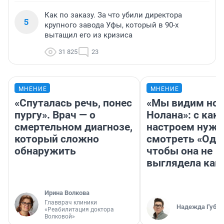
Как по заказу. За что убили директора
5
крупного завода Уфы, который в 90-х
вытащил его из кризиса
31 825
23
МНЕНИЕ
МНЕНИЕ
«Спуталась речь, понес
«Мы видим нов
пургу». Врач — о
Нолана»: с как
смертельном диагнозе,
настроем нужн
который сложно
смотреть «Оди
обнаружить
чтобы она не
выглядела как
Ирина Волкова
Главврач клиники
Надежда Губар
«Реабилитация доктора
Волковой»