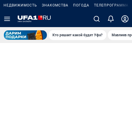
НЕДВИЖИМОСТЬ
ЗНАКОМСТВА
ПОГОДА
ТЕЛЕПРОГРАММА
Кто решает какой будет Уфа?
Мавлиев пр