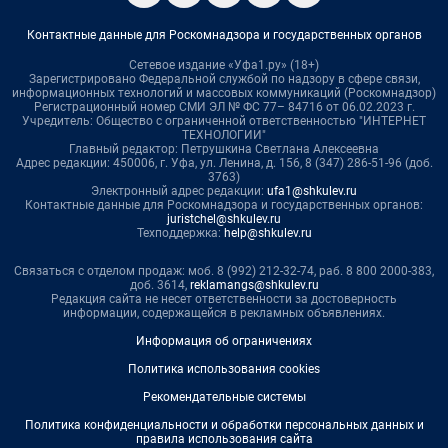
Контактные данные для Роскомнадзора и государственных органов
Сетевое издание «Уфа1.ру» (18+)
Зарегистрировано Федеральной службой по надзору в сфере связи,
информационных технологий и массовых коммуникаций (Роскомнадзор)
Регистрационный номер СМИ ЭЛ № ФС 77– 84716 от 06.02.2023 г.
Учредитель: Общество с ограниченной ответственностью "ИНТЕРНЕТ
ТЕХНОЛОГИИ"
Главный редактор: Петрушкина Светлана Алексеевна
Адрес редакции: 450006, г. Уфа, ул. Ленина, д. 156, 8 (347) 286-51-96 (доб.
3763)
Электронный адрес редакции:
ufa1@shkulev.ru
Контактные данные для Роскомнадзора и государственных органов:
juristchel@shkulev.ru
Техподдержка:
help@shkulev.ru
Связаться с отделом продаж: моб. 8 (992) 212-32-74, раб. 8 800 2000-383,
доб. 3614,
reklamangs@shkulev.ru
Редакция сайта не несет ответственности за достоверность
информации, содержащейся в рекламных объявлениях.
Информация об ограничениях
Политика использования cookies
Рекомендательные системы
Политика конфиденциальности и обработки персональных данных и
правила использования сайта