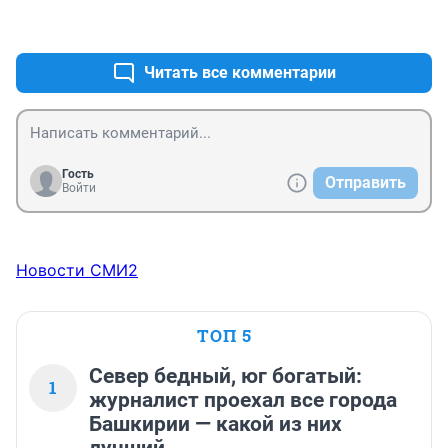
цветочков ну никак не обойтись. Думается, 
+0
–0
предложениями вас завалили бы. А единственный 
поставщик__это попахивает коррупционной 
составляющей.Денежки,поступающие в бюджет в 
Читать все комментарии
виде налогов,считать всё равно надо.
Гость
Отправить
Войти
Новости СМИ2
ТОП 5
Север бедный, юг богатый:
1
журналист проехал все города
Башкирии — какой из них