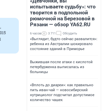
«Девчонки, вы
испытываете судьбу»: что
творится в подпольной
рюмочной на Березовой в
Рязани — обзор YA62.RU
,
015
6 часов
3 711
Обсудить
д
«Выглядит, будто сейчас развалится»:
ребенка из Австралии шокировало
состояние зданий в Приморье
Выжившая после атаки с кислотой
петербурженка выписалась из
больницы
«Вплоть до диареи»: как правильно
пить иван-чай — новосибирский
нутрициолог подсчитал допустимое
количество чашек