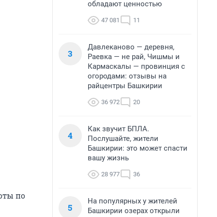
обладают ценностью
47 081
11
Давлеканово — деревня,
3
Раевка — не рай, Чишмы и
Кармаскалы — провинция с
огородами: отзывы на
райцентры Башкирии
36 972
20
Как звучит БПЛА.
4
Послушайте, жители
Башкирии: это может спасти
вашу жизнь
28 977
36
оты по
На популярных у жителей
5
Башкирии озерах открыли