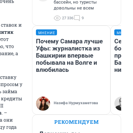
 очень
бассейн, но туристы
довольны не всем
27 336
9
 ставок и
литик
МНЕНИЕ
МНЕНИ
этот
Почему Самара лучше
Север
ю, что
Уфы: журналистка из
богат
ание, а
Башкирии впервые
проех
побывала на Волге и
Башки
влюбилась
них л
 ставку
спросом у
ь займа
а кредиты
Назифа Нурмухаметова
II
в
. –
а они
РЕКОМЕНДУЕМ
цу года