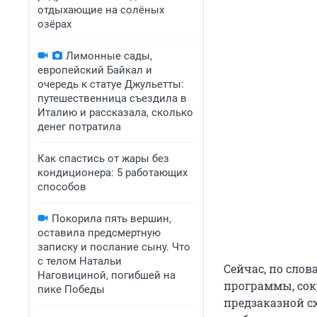
отдыхающие на солёных
озёрах
Лимонные сады,
европейский Байкал и
очередь к статуе Джульетты:
путешественница съездила в
Италию и рассказала, сколько
денег потратила
Как спастись от жары без
кондиционера: 5 работающих
способов
Покорила пять вершин,
оставила предсмертную
записку и послание сыну. Что
с телом Натальи
Сейчас, по сло
Наговициной, погибшей на
программы, со
пике Победы
предзаказной с