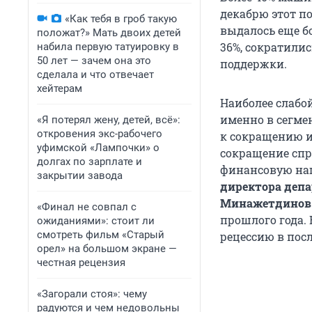
декабрю этот по
«Как тебя в гроб такую
выдалось еще б
положат?» Мать двоих детей
36%, сократилис
набила первую татуировку в
50 лет — зачем она это
поддержки.
сделала и что отвечает
хейтерам
Наиболее слабо
именно в сегме
«Я потерял жену, детей, всё»:
откровения экс-рабочего
к сокращению и
уфимской «Лампочки» о
сокращение спр
долгах по зарплате и
финансовую наг
закрытии завода
директора депа
Минажетдинов
«Финал не совпал с
прошлого года.
ожиданиями»: стоит ли
смотреть фильм «Старый
рецессию в пос
орел» на большом экране —
честная рецензия
«Загорали стоя»: чему
радуются и чем недовольны