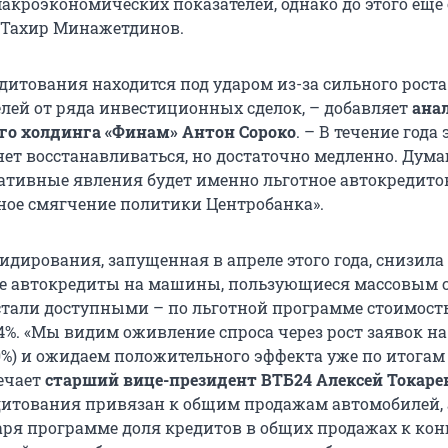
акроэкономических показателей, однако до этого еще
т Тахир Минажетдинов.
дитования находится под ударом из-за сильного роста
елей от ряда инвестиционных сделок, – добавляет
ана
го холдинга «Финам» Антон Сороко
. – В течение года 
нет восстанавливаться, но достаточно медленно. Дума
ативные явления будет именно льготное автокредитов
ное смягчение политики Центробанка».
идирования, запущенная в апреле этого года, снизила
тоге автокредиты на машины, пользующиеся массовым 
 стали доступными – по льготной программе стоимост
4%. «Мы видим оживление спроса через рост заявок н
0%) и ожидаем положительного эффекта уже по итогам 
мечает
старший вице-президент ВТБ24 Алексей Токаре
итования привязан к общим продажам автомобилей, 
аря программе доля кредитов в общих продажах к кон