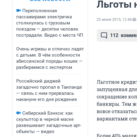
Льготы 
Переполненная
пассажирами электричка
25 июня 2015, 12:46
столкнулась с грузовым
поездом — десятки человек
пострадали. Видео с места ЧП
112
комме
Очень игривы и отлично ладят
с детьми. В чём особенности
абиссинской породы кошек —
разбираемся с экспертом
Российский диджей
Льготное креди
загадочно пропал в Таиланде
запущенная для
— связь с ним прервалась
сокращение кол
накануне его дня рождения
банкиры. Тем ж
вовсе отказать
Сибирский Бэнкси: как
вариантами оте
скульптор в черной маске
развешивает загадочные арт-
объекты — видео
Более 40% маши