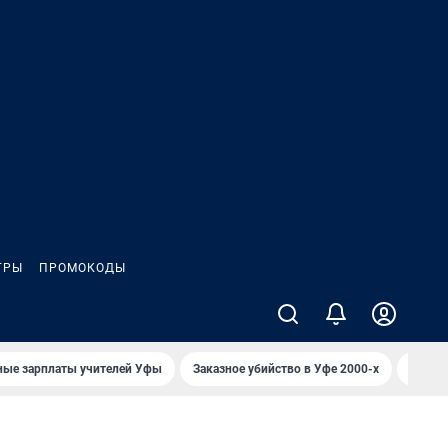
ГРЫ
ПРОМОКОДЫ
ные зарплаты учителей Уфы
Заказное убийство в Уфе 2000-х
Каким