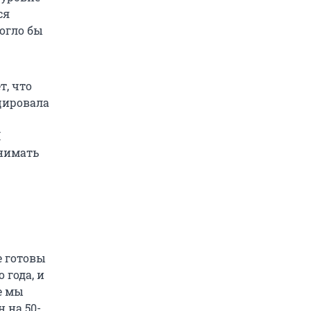
ся
огло бы
т, что
цировала
И
нимать
е готовы
 года, и
е мы
 на 50-