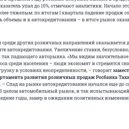
казатель упал до 10%, отмечают аналитики. Начало это
олее тяжелым: по итогам I квартала падение продаж с
ь объемы и в автокредитовании – в итоге рынок оказа
й среди других розничных направлений оказывается
нте автокредитования. Увеличение ставки, безусловно
 так падающего авторынка. «Мы видим значительное
оса среди населения – люди экономят и стремятся сн
рузку в условиях неопределенности, – говорит
замес
ртамента развития розничных продаж Росбанка Тах
. – Спад на рынке автокредитования начался еще до 
 В целом автомобильный рынок, и так испытывающи
ледние годы, замер в ожидании позитивных изменени