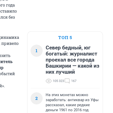
го года
оставило
лся без
ТОП 5
 динамика
, привело
Север бедный, юг
1
богатый: журналист
изить
проехал все города
титель
Башкирии — какой из
ир
них лучший
событий
й
105 323
167
й».
На этих монетах можно
2
заработать: антиквар из Уфы
рассказал, какие редкие
деньги 1961 по 2016 год