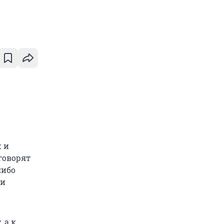
 и
говорят
либо
ми
 а к