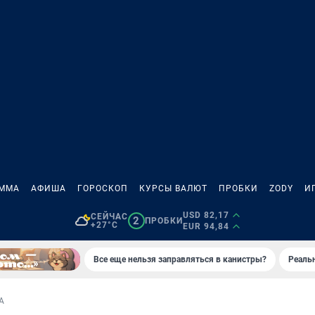
АММА
АФИША
ГОРОСКОП
КУРСЫ ВАЛЮТ
ПРОБКИ
ZODY
И
USD 82,17
СЕЙЧАС
2
ПРОБКИ
+27°C
EUR 94,84
Все еще нельзя заправляться в канистры?
Реаль
А