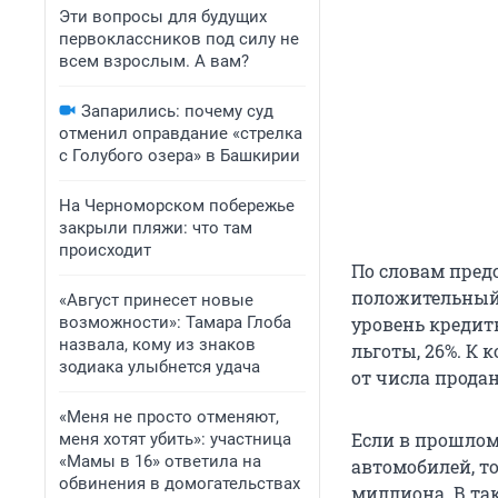
Эти вопросы для будущих
первоклассников под силу не
всем взрослым. А вам?
Запарились: почему суд
отменил оправдание «стрелка
с Голубого озера» в Башкирии
На Черноморском побережье
закрыли пляжи: что там
происходит
По словам пред
положительный 
«Август принесет новые
возможности»: Тамара Глоба
уровень кредитн
назвала, кому из знаков
льготы, 26%. К 
зодиака улыбнется удача
от числа прода
«Меня не просто отменяют,
Если в прошлом
меня хотят убить»: участница
«Мамы в 16» ответила на
автомобилей, то
обвинения в домогательствах
миллиона. В та