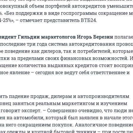
совокупный объем портфелей автокредитов уменьшит
%. «Без поддержки в виде госпрограммы сокращение м
-25%», – отмечает представитель ВТБ24.
зидент Гильдии маркетологов Игорь Березин
полагае
последние три года система автокредитования прово
е поведение как дилеров, так и потребителей, которые
пки за пределами своих финансовых возможностей. 
ащение количества выданных кредитов стоит воспри
ое явление – сегодня все ведут себя ответственнее и
ить падение продаж, дилерам и автопроизводителям
онец заняться реальным маркетингом и изучением
 говорит эксперт. – Совершенно очевидно, что люди н
цен на автомобили, который был заявлен в начале этого
на него сокращением покупок. Аналогичное поведени
ах одежды и крупной бытовой техники – при росте цен