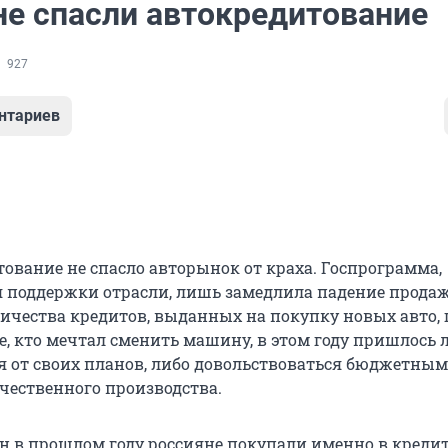
не спасли автокредитование
927
нтариев
тование не спасло авторынок от краха. Госпрограмма,
 поддержки отрасли, лишь замедлила падение продаж
ичества кредитов, выданных на покупку новых авто, 
е, кто мечтал сменить машину, в этом году пришлось 
ся от своих планов, либо довольствоваться бюджетны
чественного производства.
н в прошлом году россияне покупали именно в кредит,