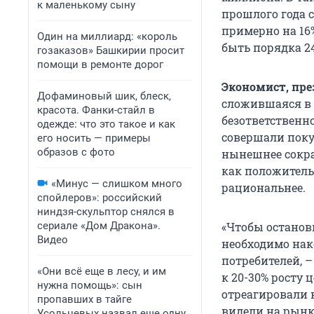
к маленькому сыну
прошлого года 
примерно на 16
Один на миллиард: «король
быть порядка 24
гозаказов» Башкирии просит
помощи в ремонте дорог
Экономист, пре
Дофаминовый шик, блеск,
сложившаяся в 
красота. Фанки-стайл в
безответственно
одежде: что это такое и как
совершали поку
его носить — примеры
образов с фото
нынешнее сокр
как положительн
«Минус — слишком много
рациональнее.
спойлеров»: российский
ниндзя-скульптор снялся в
сериале «Дом Дракона».
«Чтобы останов
Видео
необходимо нак
потребителей, –
«Они всё еще в лесу, и им
к 20-30% росту 
нужна помощь»: сын
отреагировали 
пропавших в тайге
видели на рынк
Усольцевых назвал еще одну