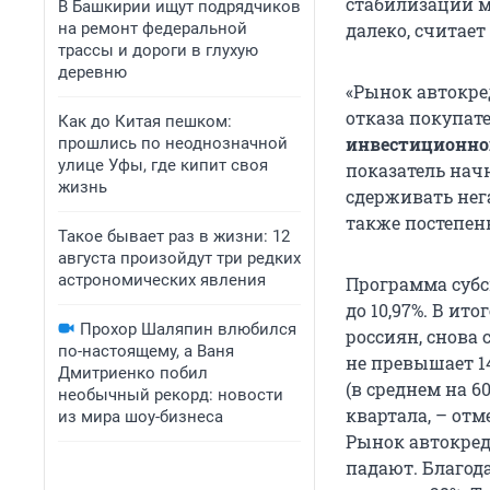
стабилизации м
В Башкирии ищут подрядчиков
на ремонт федеральной
далеко, считае
трассы и дороги в глухую
деревню
«Рынок автокре
отказа покупат
Как до Китая пешком:
инвестиционно
прошлись по неоднозначной
улице Уфы, где кипит своя
показатель нач
жизнь
сдерживать нег
также постепен
Такое бывает раз в жизни: 12
августа произойдут три редких
астрономических явления
Программа субс
до 10,97%. В и
Прохор Шаляпин влюбился
россиян, снова
по-настоящему, а Ваня
не превышает 1
Дмитриенко побил
(в среднем на 6
необычный рекорд: новости
квартала, – от
из мира шоу-бизнеса
Рынок автокред
падают. Благод