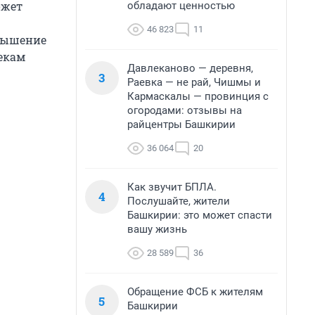
ожет
обладают ценностью
46 823
11
овышение
пекам
Давлеканово — деревня,
3
Раевка — не рай, Чишмы и
Кармаскалы — провинция с
огородами: отзывы на
райцентры Башкирии
36 064
20
Как звучит БПЛА.
4
Послушайте, жители
Башкирии: это может спасти
вашу жизнь
28 589
36
Обращение ФСБ к жителям
5
Башкирии