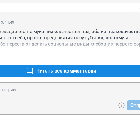
3, 14:49
Аркадий-это не мука низкокачественная, ибо из низкокачестве
ного хлеба, просто предприятия несут убытки, поэтому и 
бо перестают делать социальные виды хлебов(из первого сорт
одят на более дорогие, такие как батоны, на те, которые госуд
. Так, к примеру сделал Аютинский хлебозавод, просто переста
 первого сорта, а их хлеб 2 сорта лежит на прилавке по цене 
сорта других производителей. Где же контроль?
Читать все комментарии
Отп