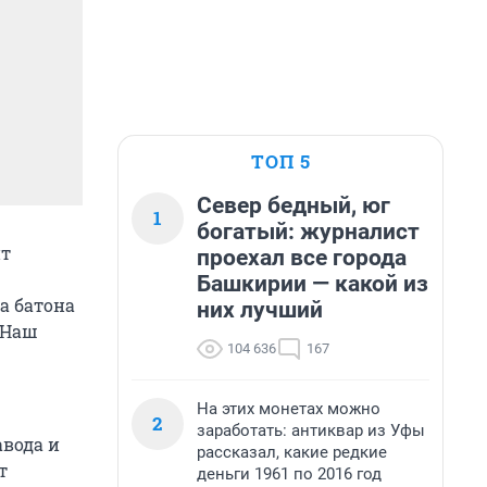
ТОП 5
Север бедный, юг
1
богатый: журналист
нт
проехал все города
Башкирии — какой из
а батона
них лучший
 Наш
104 636
167
На этих монетах можно
2
заработать: антиквар из Уфы
авода и
рассказал, какие редкие
т
деньги 1961 по 2016 год