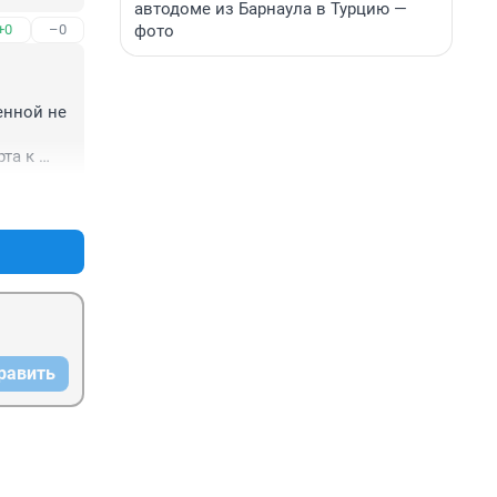
автодоме из Барнаула в Турцию —
фото
+0
–0
нной не 
а к 
арство 
+0
–0
л 
на 
равить