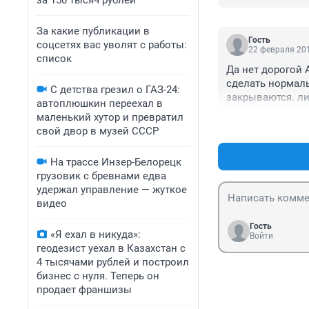
за 150 тысяч рублей
За какие публикации в
Гость
соцсетях вас уволят с работы:
22 февраля 201
список
Да нет дорогой 
сделать нормаль
С детства грезил о ГАЗ-24:
закрываются. ли
автоплюшкин переехал в
примеру) и перех
маленький хутор и превратил
не контролирует
свой двор в музей СССР
выпускать кирпич
уровне хлеба 1 
На трассе Инзер-Белорецк
грузовик с бревнами едва
удержал управление — жуткое
видео
Гость
«Я ехал в никуда»:
Войти
геодезист уехал в Казахстан с
4 тысячами рублей и построил
бизнес с нуля. Теперь он
продает франшизы