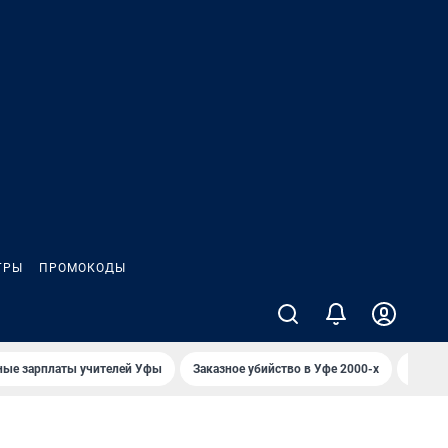
ГРЫ
ПРОМОКОДЫ
ные зарплаты учителей Уфы
Заказное убийство в Уфе 2000-х
Каким