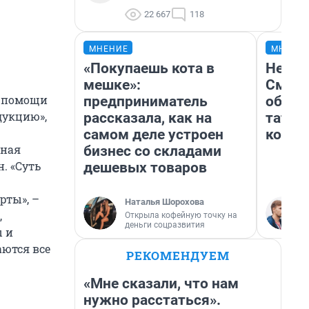
22 667
118
МНЕНИЕ
МНЕНИ
«Покупаешь кота в
Незва
мешке»:
Сможе
й помощи
предприниматель
обыгр
дукцию»,
рассказала, как на
татар
самом деле устроен
котор
нная
бизнес со складами
. «Суть
дешевых товаров
рты», –
Наталья Шорохова
,
Открыла кофейную точку на
деньги соцразвития
ы и
аются все
РЕКОМЕНДУЕМ
«Мне сказали, что нам
нужно расстаться».