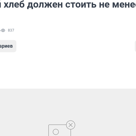
 хлеб должен стоить не мене
6
837
ариев