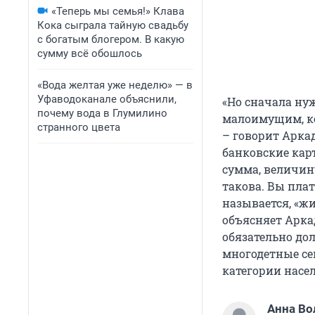
«Теперь мы семья!» Клава
Кока сыграла тайную свадьбу
с богатым блогером. В какую
сумму всё обошлось
«Вода желтая уже неделю» — в
Уфаводоканале объяснили,
«Но сначала ну
почему вода в Глумилино
малоимущим, ко
странного цвета
– говорит Арка
банковские кар
сумма, величину
такова. Вы пла
называется, «жи
объясняет Арка
обязательно до
многодетные се
категории насе
Анна Во