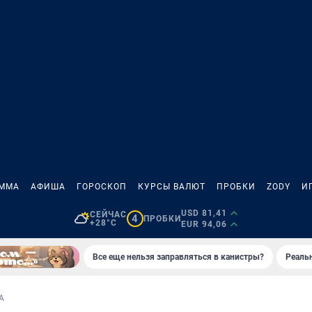
АММА
АФИША
ГОРОСКОП
КУРСЫ ВАЛЮТ
ПРОБКИ
ZODY
И
USD 81,41
СЕЙЧАС
4
ПРОБКИ
+28°C
EUR 94,06
Все еще нельзя заправляться в канистры?
Реаль
А