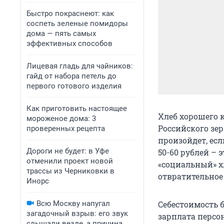
Быстро покраснеют: как
соспеть зеленые помидоры
дома — пять самых
эффективных способов
Лицевая гладь для чайников:
гайд от набора петель до
первого готового изделия
Как приготовить настоящее
Хлеб хорошего к
мороженое дома: 3
Российского зер
проверенных рецепта
произойдет, ес
Дороги не будет: в Уфе
50-60 рублей – 
отменили проект новой
«социальный» хл
трассы из Черниковки в
отвратительное
Инорс
Всю Москву напугал
Себестоимость 
загадочный взрыв: его звук
зарплата персон
слышали везде, а причина