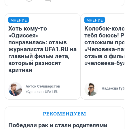
МНЕНИЕ
МНЕНИЕ
Хоть кому-то
Колобок-колобо
«Одиссея»
тебя боюсь! Ра
понравилась: отзыв
отложили прок
журналиста UFA1.RU на
«Человека-пау
главный фильм лета,
отзыв о фильм
который разносят
«человека-бул
критики
Антон Селиверстов
Надежда Губар
Журналист UFA1.RU
РЕКОМЕНДУЕМ
Победили рак и стали родителями