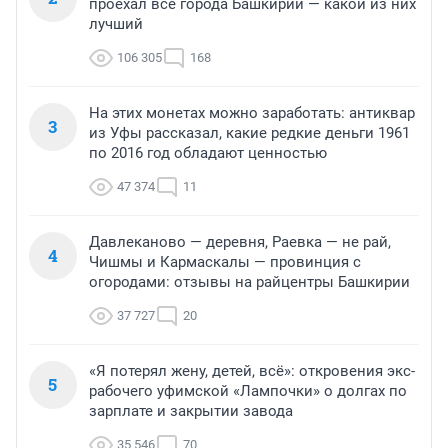
проехал все города Башкирии — какой из них
лучший
106 305
168
На этих монетах можно заработать: антиквар
3
из Уфы рассказал, какие редкие деньги 1961
по 2016 год обладают ценностью
47 374
11
Давлеканово — деревня, Раевка — не рай,
4
Чишмы и Кармаскалы — провинция с
огородами: отзывы на райцентры Башкирии
37 727
20
«Я потерял жену, детей, всё»: откровения экс-
5
рабочего уфимской «Лампочки» о долгах по
зарплате и закрытии завода
35 546
70