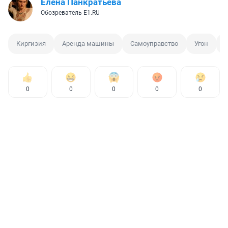
Елена Панкратьева
Обозреватель E1.RU
Киргизия
Аренда машины
Самоуправство
Угон
0
0
0
0
0