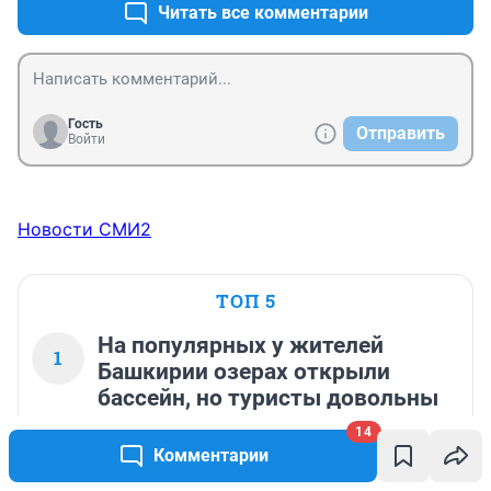
Читать все комментарии
Гость
Отправить
Войти
Новости СМИ2
ТОП 5
На популярных у жителей
1
Башкирии озерах открыли
бассейн, но туристы довольны
не всем
14
Комментарии
119 472
32