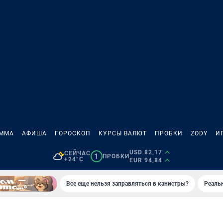
АММА
АФИША
ГОРОСКОП
КУРСЫ ВАЛЮТ
ПРОБКИ
ZODY
И
USD 82,17
СЕЙЧАС
1
ПРОБКИ
+24°C
EUR 94,84
Все еще нельзя заправляться в канистры?
Реаль