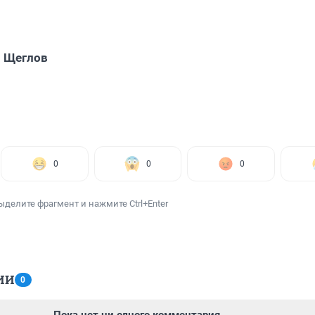
 Щеглов
0
0
0
ыделите фрагмент и нажмите Ctrl+Enter
ИИ
0