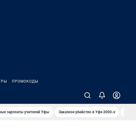
ГРЫ
ПРОМОКОДЫ
ные зарплаты учителей Уфы
Заказное убийство в Уфе 2000-х
Каким