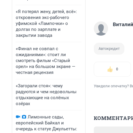
«Я потерял жену, детей, всё»:
откровения экс-рабочего
уфимской «Лампочки» о
Виталий
долгах по зарплате и
закрытии завода
«Финал не совпал с
Автокредит
ожиданиями»: стоит ли
смотреть фильм «Старый
орел» на большом экране —
0
честная рецензия
«Загорали стоя»: чему
Увидели опечатку? В
радуются и чем недовольны
отдыхающие на солёных
озёрах
Лимонные сады,
КОММЕНТАР
европейский Байкал и
очередь к статуе Джульетты: