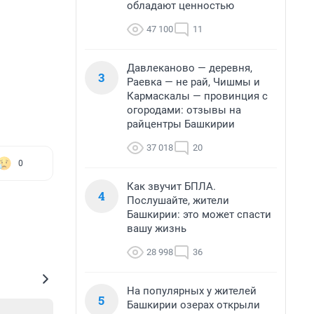
обладают ценностью
47 100
11
Давлеканово — деревня,
3
Раевка — не рай, Чишмы и
Кармаскалы — провинция с
огородами: отзывы на
райцентры Башкирии
37 018
20
0
Как звучит БПЛА.
4
Послушайте, жители
Башкирии: это может спасти
вашу жизнь
28 998
36
На популярных у жителей
5
Башкирии озерах открыли