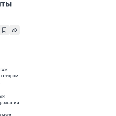
иты
чном
во втором
.
лей
дорожания
ьными