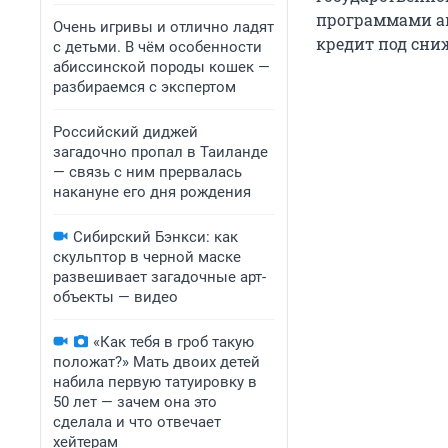
программами ав
Очень игривы и отлично ладят
кредит под сни
с детьми. В чём особенности
абиссинской породы кошек —
разбираемся с экспертом
Российский диджей
загадочно пропал в Таиланде
— связь с ним прервалась
накануне его дня рождения
Сибирский Бэнкси: как
скульптор в черной маске
развешивает загадочные арт-
объекты — видео
«Как тебя в гроб такую
положат?» Мать двоих детей
набила первую татуировку в
50 лет — зачем она это
сделала и что отвечает
хейтерам