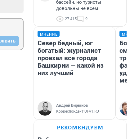
бассейн, но туристы
довольны не всем
27 415
9
МНЕНИЕ
МНЕНИ
равить
Север бедный, юг
Боязн
богатый: журналист
сможе
проехал все города
трене
Башкирии — какой из
фавор
них лучший
удерж
месте
Андрей Бирюков
Корреспондент UFA1.RU
РЕКОМЕНДУЕМ