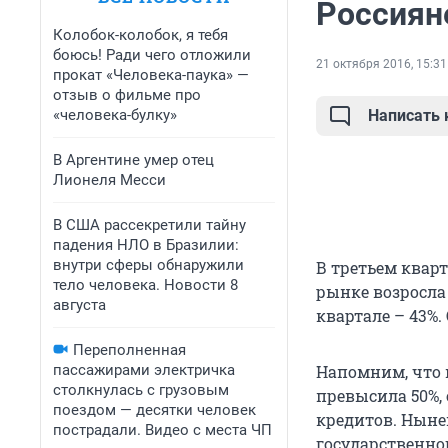
Россиян
Колобок-колобок, я тебя
боюсь! Ради чего отложили
21 октября 2016, 15:31
прокат «Человека-паука» —
отзыв о фильме про
«человека-булку»
Написать
В Аргентине умер отец
Лионеля Месси
В США рассекретили тайну
падения НЛО в Бразилии:
внутри сферы обнаружили
В третьем квар
тело человека. Новости 8
рынке возросла 
августа
квартале – 43%.
Переполненная
пассажирами электричка
Напомним, что 
столкнулась с грузовым
превысила 50%,
поездом — десятки человек
кредитов. Ныне
пострадали. Видео с места ЧП
государственно