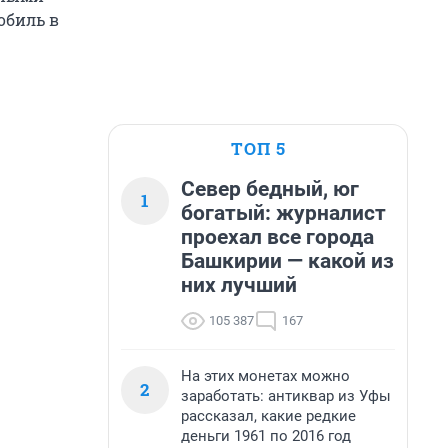
обиль в
ТОП 5
Север бедный, юг
1
богатый: журналист
проехал все города
Башкирии — какой из
них лучший
105 387
167
На этих монетах можно
2
заработать: антиквар из Уфы
рассказал, какие редкие
деньги 1961 по 2016 год