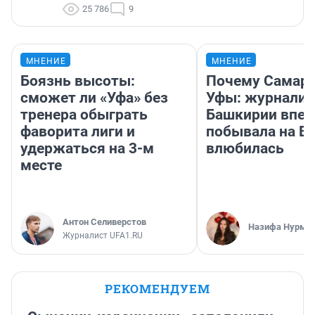
25 786
9
МНЕНИЕ
МНЕНИЕ
Боязнь высоты:
Почему Самара
сможет ли «Уфа» без
Уфы: журналис
тренера обыграть
Башкирии впе
фаворита лиги и
побывала на Во
удержаться на 3-м
влюбилась
месте
Антон Селиверстов
Назифа Нурму
Журналист UFA1.RU
РЕКОМЕНДУЕМ