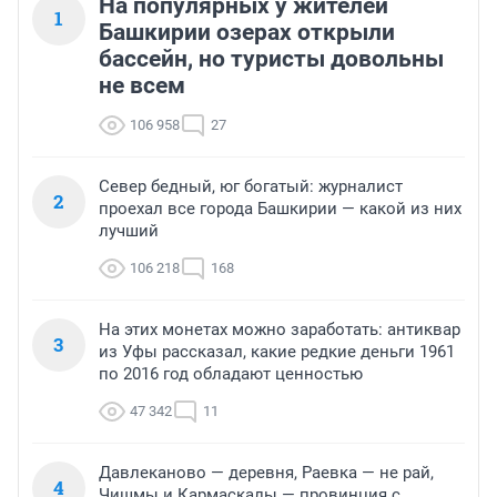
На популярных у жителей
1
Башкирии озерах открыли
бассейн, но туристы довольны
не всем
106 958
27
Север бедный, юг богатый: журналист
2
проехал все города Башкирии — какой из них
лучший
106 218
168
На этих монетах можно заработать: антиквар
3
из Уфы рассказал, какие редкие деньги 1961
по 2016 год обладают ценностью
47 342
11
Давлеканово — деревня, Раевка — не рай,
4
Чишмы и Кармаскалы — провинция с