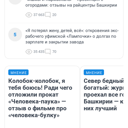
огородами: отзывы на райцентры Башкирии
37 663
20
«Я потерял жену, детей, всё»: откровения экс-
5
рабочего уфимской «Лампочки» о долгах по
зарплате и закрытии завода
35 435
70
МНЕНИЕ
МНЕНИЕ
Колобок-колобок, я
Север бедный,
тебя боюсь! Ради чего
богатый: журн
отложили прокат
проехал все го
«Человека-паука» —
Башкирии — ка
отзыв о фильме про
них лучший
«человека-булку»