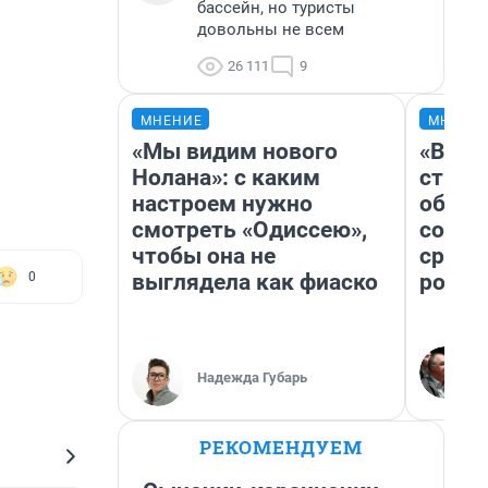
бассейн, но туристы
довольны не всем
26 111
9
МНЕНИЕ
МНЕНИ
«Мы видим нового
«В 19
Нолана»: с каким
строи
настроем нужно
обвал
смотреть «Одиссею»,
совет
чтобы она не
сравн
выглядела как фиаско
росси
0
Надежда Губарь
РЕКОМЕНДУЕМ