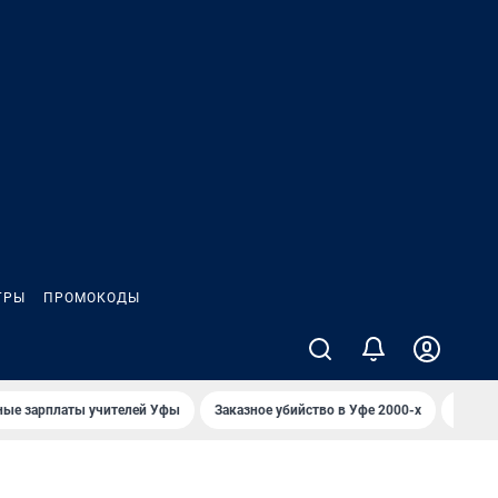
ГРЫ
ПРОМОКОДЫ
ные зарплаты учителей Уфы
Заказное убийство в Уфе 2000-х
Каким