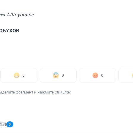
та Alltoyota.ne
 ОБУХОВ
0
0
0
ыделите фрагмент и нажмите Ctrl+Enter
ИИ
0