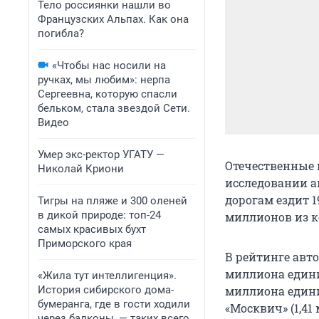
Тело россиянки нашли во
Французских Альпах. Как она
погибла?
«Чтобы нас носили на
ручках, мы любим»: нерпа
Сергеевна, которую спасли
бельком, стала звездой Сети.
Видео
Умер экс-ректор УГАТУ —
Отечественные 
Николай Криони
исследовании а
дорогам ездит 1
Тигры на пляже и 300 оленей
в дикой природе: топ-24
миллионов из к
самых красивых бухт
Приморского края
В рейтинге авто
миллиона единиц
«Жила тут интеллигенция».
История сибирского дома-
миллиона едини
бумеранга, где в гости ходили
«Москвич» (1,41
через балконы, — таких всего