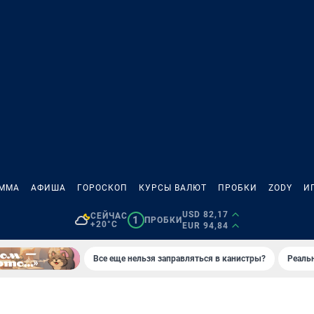
АММА
АФИША
ГОРОСКОП
КУРСЫ ВАЛЮТ
ПРОБКИ
ZODY
И
USD 82,17
СЕЙЧАС
1
ПРОБКИ
+20°C
EUR 94,84
Все еще нельзя заправляться в канистры?
Реаль