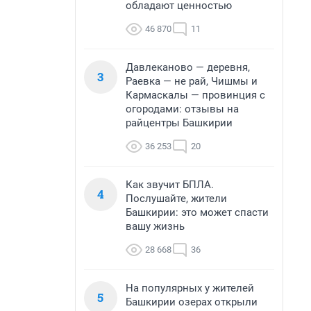
обладают ценностью
46 870
11
Давлеканово — деревня,
3
Раевка — не рай, Чишмы и
Кармаскалы — провинция с
огородами: отзывы на
райцентры Башкирии
36 253
20
Как звучит БПЛА.
4
Послушайте, жители
Башкирии: это может спасти
вашу жизнь
28 668
36
На популярных у жителей
5
Башкирии озерах открыли