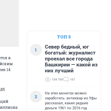
ТОП 5
Север бедный, юг
1
богатый: журналист
тся в
проехал все города
ийским
Башкирии — какой из
ее 14
них лучший
104 769
167
,85
На этих монетах можно
2
заработать: антиквар из Уфы
ющий
рассказал, какие редкие
 миллиона
деньги 1961 по 2016 год