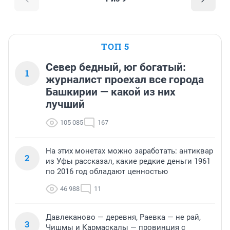
ТОП 5
Север бедный, юг богатый:
1
журналист проехал все города
Башкирии — какой из них
лучший
105 085
167
На этих монетах можно заработать: антиквар
2
из Уфы рассказал, какие редкие деньги 1961
по 2016 год обладают ценностью
46 988
11
Давлеканово — деревня, Раевка — не рай,
3
Чишмы и Кармаскалы — провинция с