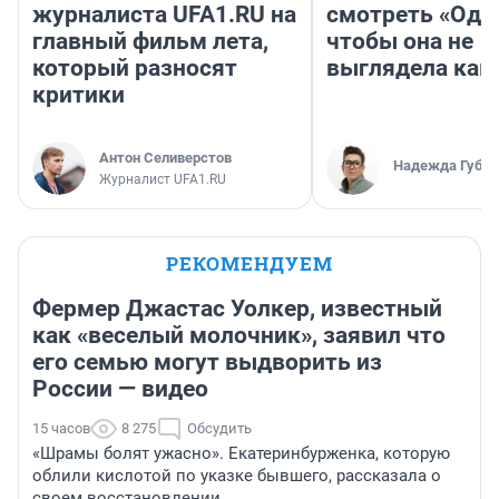
журналиста UFA1.RU на
смотреть «Оди
главный фильм лета,
чтобы она не
который разносят
выглядела как
критики
Антон Селиверстов
Надежда Губар
Журналист UFA1.RU
РЕКОМЕНДУЕМ
Фермер Джастас Уолкер, известный
как «веселый молочник», заявил что
его семью могут выдворить из
России — видео
15 часов
8 275
Обсудить
«Шрамы болят ужасно». Екатеринбурженка, которую
облили кислотой по указке бывшего, рассказала о
своем восстановлении