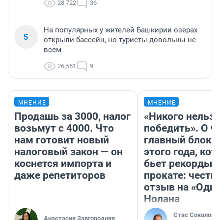
28 722
36
На популярных у жителей Башкирии озерах
5
открыли бассейн, но туристы довольны не
всем
26 551
9
МНЕНИЕ
МНЕНИЕ
Продашь за 3000, налог
«Никого нельз
возьмут с 4000. Что
победить». О ч
нам готовит новый
главный блокб
налоговый закон — он
этого года, ко
коснется импорта и
бьет рекорды 
даже репетиторов
прокате: честн
отзыв на «Оди
Нолана
Стас Соколов
Анастасия Завгородняя