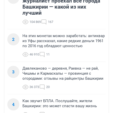
журналист проехал все города
Башкирии — какой из них
лучший
104 869
167
На этих монетах можно заработать: антиквар
2
из Уфы рассказал, какие редкие деньги 1961
по 2016 год обладают ценностью
46 910
11
Давлеканово — деревня, Раевка — не рай,
3
Чишмы и Кармаскалы — провинция с
огородами: отзывы на райцентры Башкирии
36 373
20
Как звучит БПЛА. Послушайте, жители
4
Башкирии: это может спасти вашу жизнь