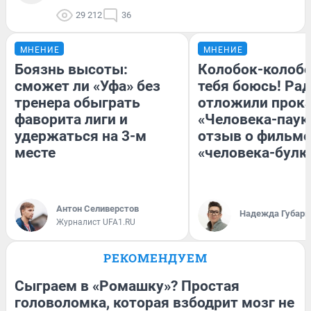
29 212
36
МНЕНИЕ
МНЕНИЕ
Боязнь высоты:
Колобок-колобо
сможет ли «Уфа» без
тебя боюсь! Рад
тренера обыграть
отложили прок
фаворита лиги и
«Человека-паук
удержаться на 3-м
отзыв о фильме
месте
«человека-булк
Антон Селиверстов
Надежда Губарь
Журналист UFA1.RU
РЕКОМЕНДУЕМ
Сыграем в «Ромашку»? Простая
головоломка, которая взбодрит мозг не