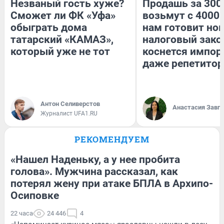
Незваный гость хуже?
Продашь за 3000
Сможет ли ФК «Уфа»
возьмут с 4000.
обыграть дома
нам готовит но
татарский «КАМАЗ»,
налоговый зако
который уже не тот
коснется импор
даже репетитор
Антон Селиверстов
Анастасия Завг
Журналист UFA1.RU
РЕКОМЕНДУЕМ
«Нашел Наденьку, а у нее пробита
голова». Мужчина рассказал, как
потерял жену при атаке БПЛА в Архипо-
Осиповке
22 часа
24 446
4