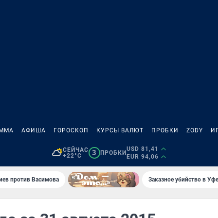
АММА
АФИША
ГОРОСКОП
КУРСЫ ВАЛЮТ
ПРОБКИ
ZODY
И
USD 81,41
СЕЙЧАС
3
ПРОБКИ
+22°C
EUR 94,06
иев против Васимова
Заказное убийство в Уфе