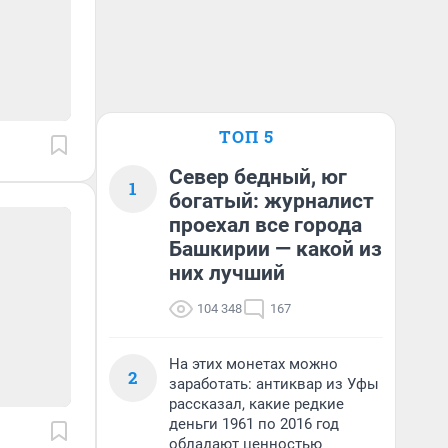
ТОП 5
Север бедный, юг
1
богатый: журналист
проехал все города
Башкирии — какой из
них лучший
104 348
167
На этих монетах можно
2
заработать: антиквар из Уфы
рассказал, какие редкие
деньги 1961 по 2016 год
обладают ценностью