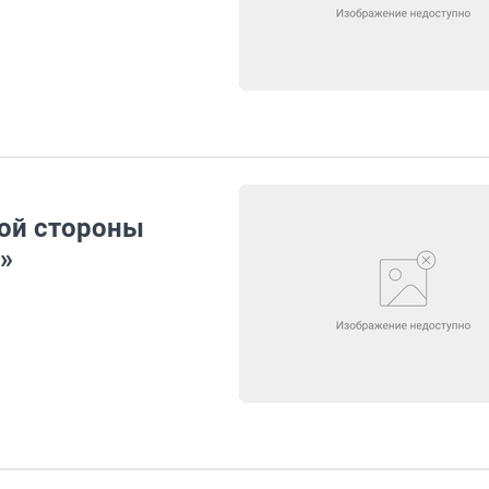
кой стороны
»