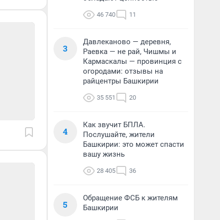
46 740
11
Давлеканово — деревня,
3
Раевка — не рай, Чишмы и
Кармаскалы — провинция с
огородами: отзывы на
райцентры Башкирии
35 551
20
Как звучит БПЛА.
4
Послушайте, жители
Башкирии: это может спасти
вашу жизнь
28 405
36
Обращение ФСБ к жителям
5
Башкирии