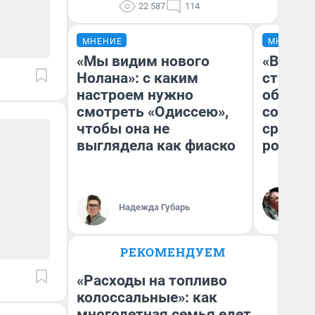
22 587
114
МНЕНИЕ
МНЕНИЕ
«Мы видим нового
«В 199
Нолана»: с каким
строит
настроем нужно
обвали
смотреть «Одиссею»,
советс
чтобы она не
сравни
выглядела как фиаско
россий
Ол
Бл
Надежда Губарь
вл
би
РЕКОМЕНДУЕМ
«Расходы на топливо
колоссальные»: как
многодетная семья едет