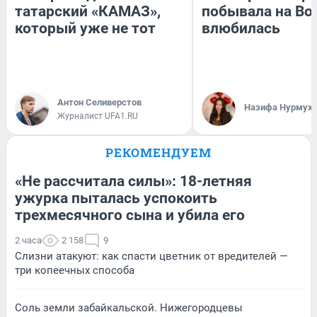
татарский «КАМАЗ»,
побывала на Вол
который уже не тот
влюбилась
Антон Селиверстов
Назифа Нурмух
Журналист UFA1.RU
РЕКОМЕНДУЕМ
«Не рассчитала силы»: 18-летняя
ужурка пыталась успокоить
трехмесячного сына и убила его
2 часа
2 158
9
Слизни атакуют: как спасти цветник от вредителей —
три копеечных способа
Соль земли забайкальской. Нижегородцевы