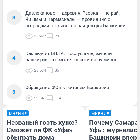
Давлеканово — деревня, Раевка — не рай,
3
Чишмы и Кармаскалы — провинция с
огородами: отзывы на райцентры Башкирии
35 927
20
Как звучит БПЛА. Послушайте, жители
4
Башкирии: это может спасти вашу жизнь
28 534
36
Обращение ФСБ к жителям Башкирии
5
22 641
114
МНЕНИЕ
МНЕНИЕ
Незваный гость хуже?
Почему Самара
Сможет ли ФК «Уфа»
Уфы: журналист
обыграть дома
Башкирии впер