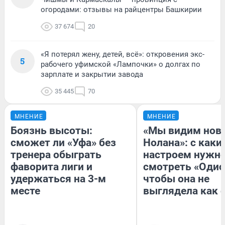
огородами: отзывы на райцентры Башкирии
37 674
20
«Я потерял жену, детей, всё»: откровения экс-
5
рабочего уфимской «Лампочки» о долгах по
зарплате и закрытии завода
35 445
70
МНЕНИЕ
МНЕНИЕ
Боязнь высоты:
«Мы видим нов
сможет ли «Уфа» без
Нолана»: с каки
тренера обыграть
настроем нужн
фаворита лиги и
смотреть «Одис
удержаться на 3-м
чтобы она не
месте
выглядела как 