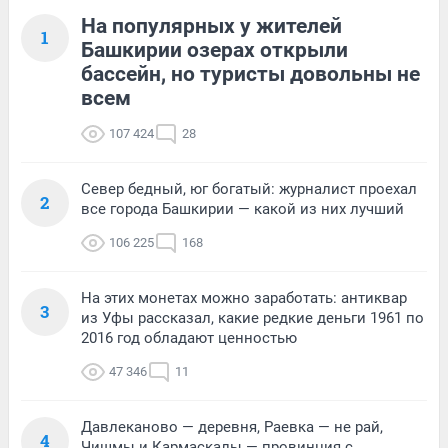
На популярных у жителей
1
Башкирии озерах открыли
бассейн, но туристы довольны не
всем
107 424
28
Север бедный, юг богатый: журналист проехал
2
все города Башкирии — какой из них лучший
106 225
168
На этих монетах можно заработать: антиквар
3
из Уфы рассказал, какие редкие деньги 1961 по
2016 год обладают ценностью
47 346
11
Давлеканово — деревня, Раевка — не рай,
4
Чишмы и Кармаскалы — провинция с