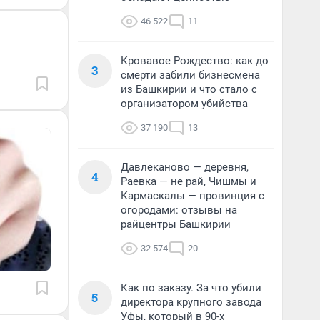
46 522
11
Кровавое Рождество: как до
3
смерти забили бизнесмена
из Башкирии и что стало с
организатором убийства
37 190
13
Давлеканово — деревня,
4
Раевка — не рай, Чишмы и
Кармаскалы — провинция с
огородами: отзывы на
райцентры Башкирии
32 574
20
Как по заказу. За что убили
5
директора крупного завода
Уфы, который в 90-х