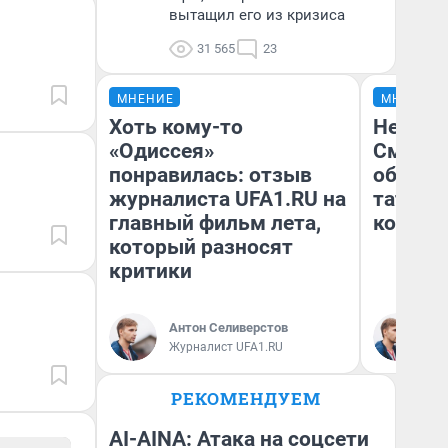
вытащил его из кризиса
31 565
23
МНЕНИЕ
МНЕНИЕ
Хоть кому-то
Незван
«Одиссея»
Сможет
понравилась: отзыв
обыгра
журналиста UFA1.RU на
татарс
главный фильм лета,
которы
который разносят
критики
Антон Селиверстов
Ан
Журналист UFA1.RU
Жу
РЕКОМЕНДУЕМ
AI-AINA: Атака на соцсети