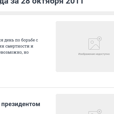
да за 28 октября 2011
ся день по борьбе с
ин смертности и
евозможно, но
с президентом