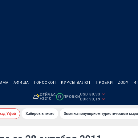
АММА
АФИША
ГОРОСКОП
КУРСЫ ВАЛЮТ
ПРОБКИ
ZODY
И
USD 80,93
СЕЙЧАС
0
ПРОБКИ
+22°C
EUR 93,19
над Уфой
Хабиров в гневе
Змеи на популярном туристическом мар