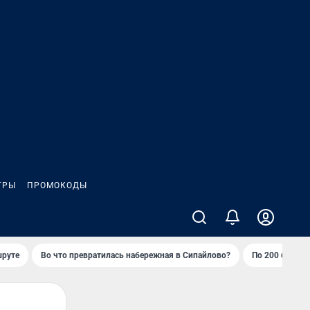
ГРЫ
ПРОМОКОДЫ
шруте
Во что превратилась набережная в Сипайлово?
По 200 баллов