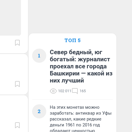
ТОП 5
Север бедный, юг
1
богатый: журналист
проехал все города
Башкирии — какой из
них лучший
102 011
165
На этих монетах можно
2
заработать: антиквар из Уфы
рассказал, какие редкие
деньги 1961 по 2016 год
обладают ценностью