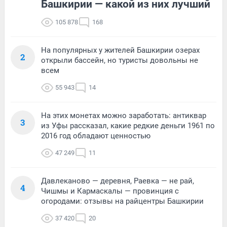
Башкирии — какой из них лучший
105 878
168
На популярных у жителей Башкирии озерах
2
открыли бассейн, но туристы довольны не
всем
55 943
14
На этих монетах можно заработать: антиквар
3
из Уфы рассказал, какие редкие деньги 1961 по
2016 год обладают ценностью
47 249
11
Давлеканово — деревня, Раевка — не рай,
4
Чишмы и Кармаскалы — провинция с
огородами: отзывы на райцентры Башкирии
37 420
20