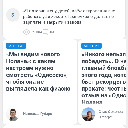
«Я потерял жену, детей, всё»: откровения экс-
5
рабочего уфимской «Лампочки» о долгах по
зарплате и закрытии завода
29 504
63
МНЕНИЕ
МНЕНИЕ
«Мы видим нового
«Никого нельзя
Нолана»: с каким
победить». О ч
настроем нужно
главный блокба
смотреть «Одиссею»,
этого года, кот
чтобы она не
бьет рекорды в
выглядела как фиаско
прокате: честн
отзыв на «Одис
Нолана
Стас Соколов
Надежда Губарь
Эксперт