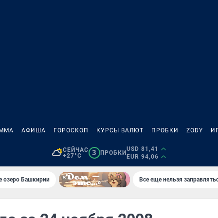
АММА
АФИША
ГОРОСКОП
КУРСЫ ВАЛЮТ
ПРОБКИ
ZODY
И
USD 81,41
СЕЙЧАС
3
ПРОБКИ
+27°C
EUR 94,06
е озеро Башкирии
Все еще нельзя заправлять