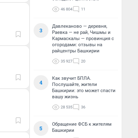
46 804
11
Давлеканово — деревня,
3
Раевка — не рай, Чишмы и
Кармаскалы — провинция с
огородами: отзывы на
райцентры Башкирии
35 927
20
Как звучит БПЛА.
4
Послушайте, жители
Башкирии: это может спасти
вашу жизнь
28 535
36
Обращение ФСБ к жителям
5
Башкирии