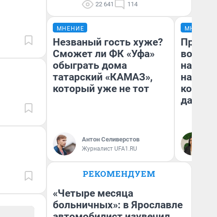
22 641
114
МНЕНИЕ
МНЕНИЕ
Незваный гость хуже?
Продаш
Сможет ли ФК «Уфа»
возьмут
обыграть дома
нам го
татарский «КАМАЗ»,
налого
который уже не тот
коснет
даже р
Антон Селиверстов
Ан
Журналист UFA1.RU
РЕКОМЕНДУЕМ
«Четыре месяца
больничных»: в Ярославле
автомобилист изувечил