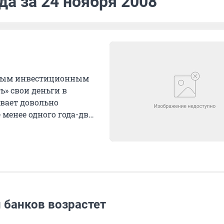
да за 24 ноября 2008
дным инвестиционным
ь» свои деньги в
вает довольно
менее одного года-двух
 банков возрастет