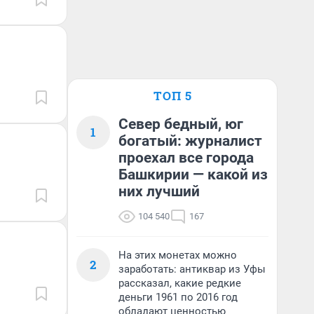
ТОП 5
Север бедный, юг
1
богатый: журналист
проехал все города
Башкирии — какой из
них лучший
104 540
167
На этих монетах можно
2
заработать: антиквар из Уфы
рассказал, какие редкие
деньги 1961 по 2016 год
обладают ценностью