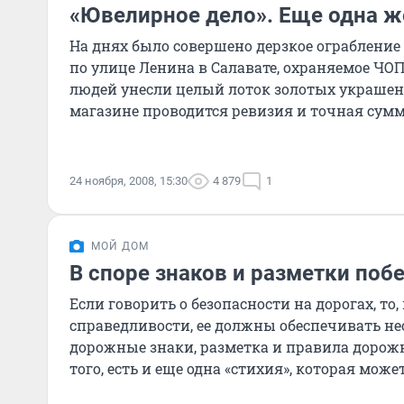
«Ювелирное дело». Еще одна 
На днях было совершено дерзкое ограблени
по улице Ленина в Салавате, охраняемое ЧО
людей унесли целый лоток золотых украшен
магазине проводится ревизия и точная сумм
устанавлива
24 ноября, 2008, 15:30
4 879
1
МОЙ ДОМ
В споре знаков и разметки поб
Если говорить о безопасности на дорогах, то,
справедливости, ее должны обеспечивать не
дорожные знаки, разметка и правила дорож
того, есть и еще одна «стихия», которая мож
пункта по-своему –