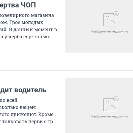
жертва ЧОП
е ювелирного магазина
Пом. Трое молодых
ий. В данный момент в
а ущерба еще только
едит водитель
 по всей
сколько вещей:
ного движения. Кроме
ет толковать первые три