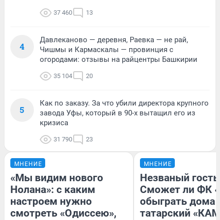
37 460
13
Давлеканово — деревня, Раевка — не рай,
4
Чишмы и Кармаскалы — провинция с
огородами: отзывы на райцентры Башкирии
35 104
20
Как по заказу. За что убили директора крупного
5
завода Уфы, который в 90-х вытащил его из
кризиса
31 790
23
МНЕНИЕ
МНЕНИЕ
«Мы видим нового
Незваный гость
Нолана»: с каким
Сможет ли ФК 
настроем нужно
обыграть дома
смотреть «Одиссею»,
татарский «КАМ