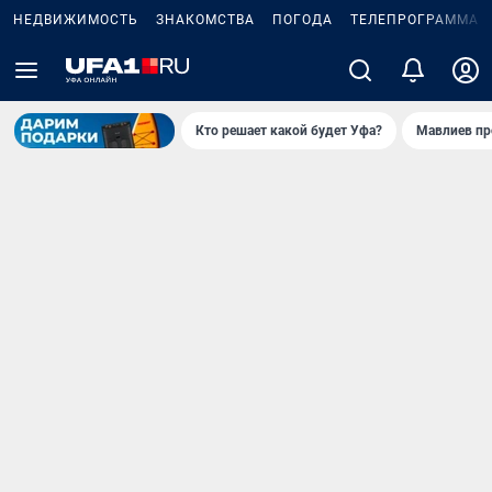
НЕДВИЖИМОСТЬ
ЗНАКОМСТВА
ПОГОДА
ТЕЛЕПРОГРАММА
Кто решает какой будет Уфа?
Мавлиев пр