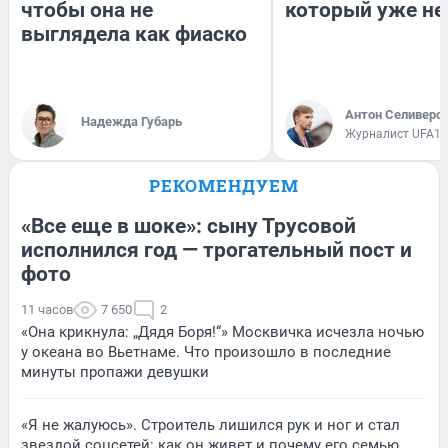
чтобы она не
который уже не
выглядела как фиаско
Антон Селиверс
Надежда Губарь
Журналист UFA1.
РЕКОМЕНДУЕМ
«Все еще в шоке»: сыну Трусовой
исполнился год — трогательный пост и
фото
11 часов
7 650
2
«Она крикнула: „Дядя Боря!“» Москвичка исчезла ночью
у океана во Вьетнаме. Что произошло в последние
минуты пропажи девушки
«Я не жалуюсь». Строитель лишился рук и ног и стал
звездой соцсетей: как он живет и почему его семью