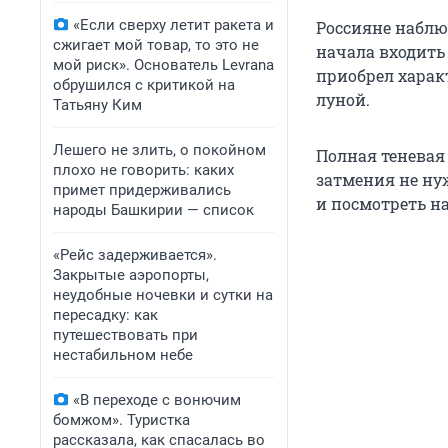
«Если сверху летит ракета и
Россияне наблю
сжигает мой товар, то это не
начала входить 
мой риск». Основатель Levrana
приобрел харак
обрушился с критикой на
луной.
Татьяну Ким
Лешего не злить, о покойном
Полная теневая 
плохо не говорить: каких
затмения не ну
примет придерживались
и посмотреть на
народы Башкирии — список
«Рейс задерживается».
Закрытые аэропорты,
неудобные ночевки и сутки на
пересадку: как
путешествовать при
нестабильном небе
«В переходе с вонючим
бомжом». Туристка
рассказала, как спасалась во