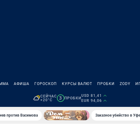
АММА
АФИША
ГОРОСКОП
КУРСЫ ВАЛЮТ
ПРОБКИ
ZODY
И
USD 81,41
СЕЙЧАС
3
ПРОБКИ
+20°C
EUR 94,06
иев против Васимова
Заказное убийство в Уфе