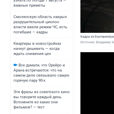
узнать по погоде 7 августа —
важные приметы
Смоленскую область накрыл
разрушительный циклон:
власти ввели режим ЧС, есть
погибшие — кадры
Кадры из Екатеринбур
Источник: 
Владимир З
Квартиры в новостройках
начнут дешеветь — когда
ждать снижения цен
Все думали, что Орейро и
Арана встречаются: что на
самом деле связывало самую
горячую пару 90-х
Эти фразы из советского кино
вы говорите каждый день.
Вспомните из каких они
фильмов? — тест