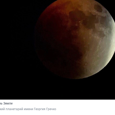
нь Земли
ий планетарий имени Георгия Гречко