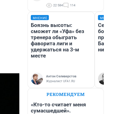
22 584
114
МНЕНИЕ
МНЕНИ
Боязнь высоты:
Север
сможет ли «Уфа» без
богат
тренера обыграть
проех
фаворита лиги и
Башки
удержаться на 3-м
них л
месте
Антон Селиверстов
Журналист UFA1.RU
РЕКОМЕНДУЕМ
«Кто-то считает меня
сумасшедшей».