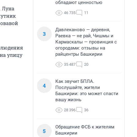
обладают ценностью
. Луна
46 735
11
путник
ровавой
Давлеканово — деревня,
3
Раевка — не рай, Чишмы и
Кармаскалы — провинция с
аблюдения
огородами: отзывы на
райцентры Башкирии
 на улицу
35 487
20
Как звучит БПЛА.
4
Послушайте, жители
Башкирии: это может спасти
вашу жизнь
28 396
36
Обращение ФСБ к жителям
5
Башкирии