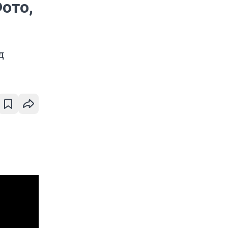
ото,
д