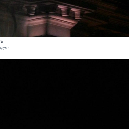
га
адумин