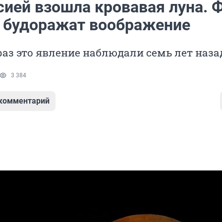
сией взошла кровавая луна. Ф
 будоражат воображение
аз это явление наблюдали семь лет наза
3 384
 комментарий