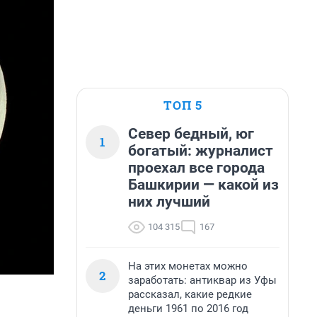
ТОП 5
Север бедный, юг
1
богатый: журналист
проехал все города
Башкирии — какой из
них лучший
104 315
167
На этих монетах можно
2
заработать: антиквар из Уфы
рассказал, какие редкие
деньги 1961 по 2016 год