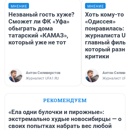
МНЕНИЕ
МНЕНИЕ
Незваный гость хуже?
Хоть кому-то
Сможет ли ФК «Уфа»
«Одиссея»
обыграть дома
понравилась: 
татарский «КАМАЗ»,
журналиста UF
который уже не тот
главный фильм
который разно
критики
Антон Селиверстов
Антон Селивер
Журналист UFA1.RU
Журналист UFA1
РЕКОМЕНДУЕМ
«Ела одни булочки и пирожные»:
экстремально худые новосибирцы — о
своих попытках набрать вес любой