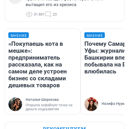
вытащил его из кризиса
31 801
23
МНЕНИЕ
МНЕНИЕ
«Покупаешь кота в
Почему Самара
мешке»:
Уфы: журналис
предприниматель
Башкирии впе
рассказала, как на
побывала на Во
самом деле устроен
влюбилась
бизнес со складами
дешевых товаров
Наталья Шорохова
Назифа Нурму
Открыла кофейную точку на
деньги соцразвития
РЕКОМЕНДУЕМ