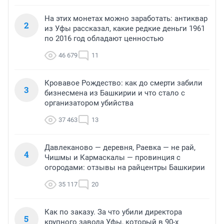
На этих монетах можно заработать: антиквар
2
из Уфы рассказал, какие редкие деньги 1961
по 2016 год обладают ценностью
46 679
11
Кровавое Рождество: как до смерти забили
3
бизнесмена из Башкирии и что стало с
организатором убийства
37 463
13
Давлеканово — деревня, Раевка — не рай,
4
Чишмы и Кармаскалы — провинция с
огородами: отзывы на райцентры Башкирии
35 117
20
Как по заказу. За что убили директора
5
крупного завода Уфы, который в 90-х