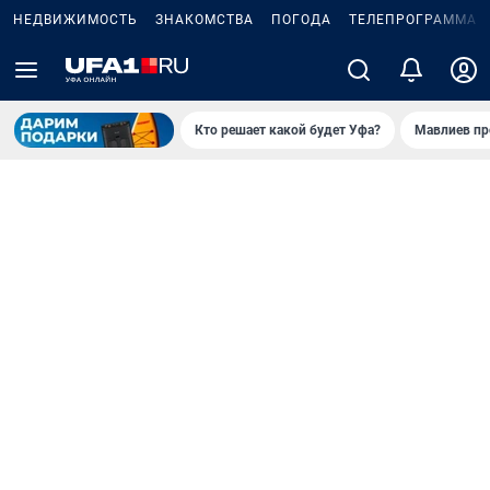
НЕДВИЖИМОСТЬ
ЗНАКОМСТВА
ПОГОДА
ТЕЛЕПРОГРАММА
Кто решает какой будет Уфа?
Мавлиев пр