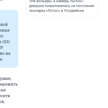
«Не вольеры, а камеры пыток»:
девушка пожаловалась на состояние
экопарка «Лотос» в Уссурийске
шной
енные
то
 1931
ПУ
ено на
а.
урман,
 пережить
ные
есяти
ов,