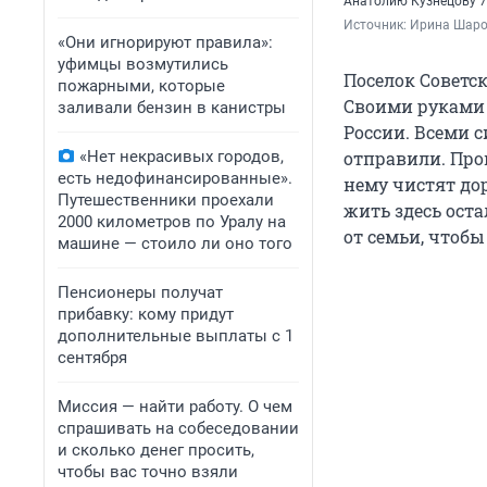
Анатолию Кузнецову 7
Источник: 
Ирина Шаров
«Они игнорируют правила»:
уфимцы возмутились
Поселок Советск
пожарными, которые
Своими руками 
заливали бензин в канистры
России. Всеми 
«Нет некрасивых городов,
отправили. Про
есть недофинансированные».
нему чистят дор
Путешественники проехали
жить здесь оста
2000 километров по Уралу на
от семьи, чтобы
машине — стоило ли оно того
Пенсионеры получат
прибавку: кому придут
дополнительные выплаты с 1
сентября
Миссия — найти работу. О чем
спрашивать на собеседовании
и сколько денег просить,
чтобы вас точно взяли