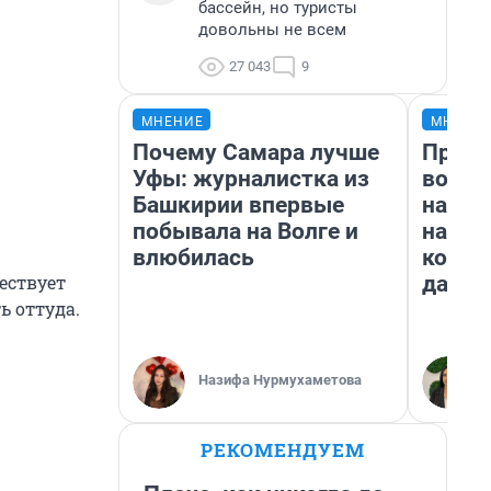
бассейн, но туристы
довольны не всем
27 043
9
МНЕНИЕ
МНЕНИ
Почему Самара лучше
Прода
Уфы: журналистка из
возьм
Башкирии впервые
нам г
побывала на Волге и
налог
влюбилась
косне
даже 
ествует
ь оттуда.
Назифа Нурмухаметова
РЕКОМЕНДУЕМ