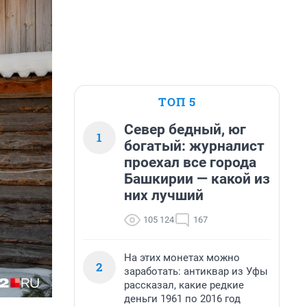
ТОП 5
Север бедный, юг
1
богатый: журналист
проехал все города
Башкирии — какой из
них лучший
105 124
167
На этих монетах можно
2
заработать: антиквар из Уфы
рассказал, какие редкие
деньги 1961 по 2016 год