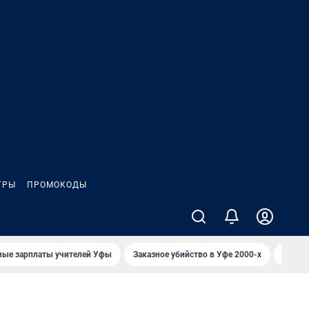
ГРЫ
ПРОМОКОДЫ
ные зарплаты учителей Уфы
Заказное убийство в Уфе 2000-х
Каким