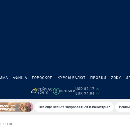
АММА
АФИША
ГОРОСКОП
КУРСЫ ВАЛЮТ
ПРОБКИ
ZODY
И
USD 82,17
СЕЙЧАС
2
ПРОБКИ
+29°C
EUR 94,84
Все еще нельзя заправляться в канистры?
Реаль
ОРТАЖ