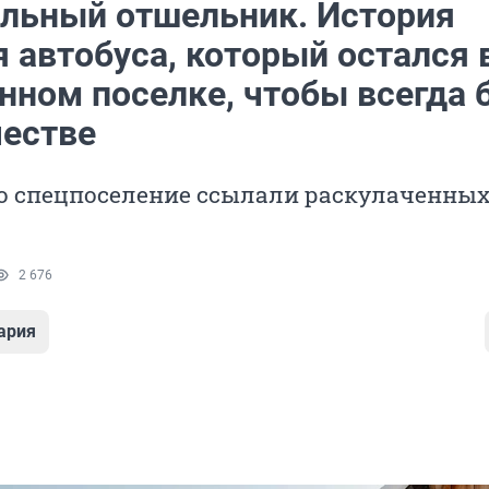
льный отшельник. История
 автобуса, который остался 
нном поселке, чтобы всегда 
честве
это спецпоселение ссылали раскулаченны
2 676
ария