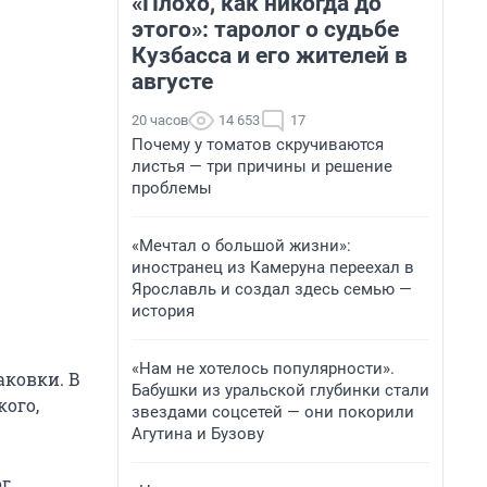
«Плохо, как никогда до
этого»: таролог о судьбе
Кузбасса и его жителей в
августе
20 часов
14 653
17
Почему у томатов скручиваются
листья — три причины и решение
проблемы
«Мечтал о большой жизни»:
иностранец из Камеруна переехал в
Ярославль и создал здесь семью —
история
«Нам не хотелось популярности».
аковки. В
Бабушки из уральской глубинки стали
кого,
звездами соцсетей — они покорили
Агутина и Бузову
г.