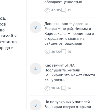
обладают ценностью
47 005
11
са.
ков
Давлеканово — деревня,
3
Раевка — не рай, Чишмы и
ьно
Кармаскалы — провинция с
 зимой к
огородами: отзывы на
остоянно
райцентры Башкирии
орода и
36 720
20
Как звучит БПЛА.
4
Послушайте, жители
Башкирии: это может спасти
вашу жизнь
28 844
36
На популярных у жителей
5
Башкирии озерах открыли