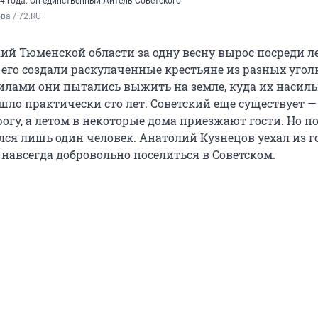
4 года. Он единственный житель Советского
а / 72.RU
ий Тюменской области за одну весну вырос посреди ле
его создали раскулаченные крестьяне из разных угол
силами они пытались выжить на земле, куда их насил
шло практически сто лет. Советский еще существует —
огу, а летом в некоторые дома приезжают гости. Но п
лся лишь один человек. Анатолий Кузнецов уехал из г
 навсегда добровольно поселиться в Советском.