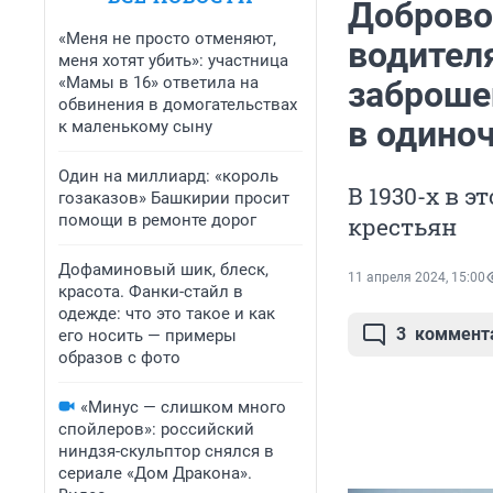
Доброво
«Меня не просто отменяют,
водителя
меня хотят убить»: участница
«Мамы в 16» ответила на
заброше
обвинения в домогательствах
в одино
к маленькому сыну
Один на миллиард: «король
В 1930-х в 
гозаказов» Башкирии просит
помощи в ремонте дорог
крестьян
Дофаминовый шик, блеск,
11 апреля 2024, 15:00
красота. Фанки-стайл в
одежде: что это такое и как
3
коммент
его носить — примеры
образов с фото
«Минус — слишком много
спойлеров»: российский
ниндзя-скульптор снялся в
сериале «Дом Дракона».