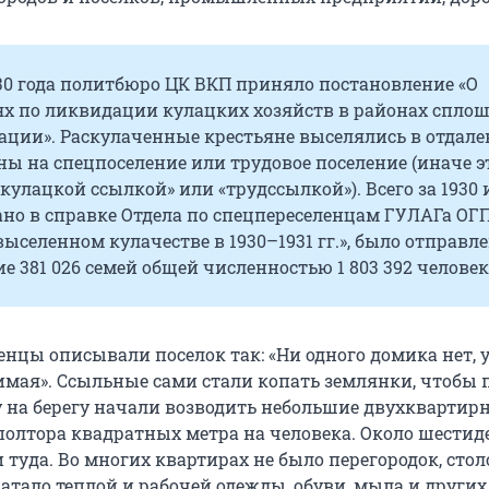
30 года политбюро ЦК ВКП приняло постановление «О
х по ликвидации кулацких хозяйств в районах спло
ации». Раскулаченные крестьяне выселялись в отдал
ы на спецпоселение или трудовое поселение (иначе э
кулацкой ссылкой» или «трудссылкой»). Всего за 1930 и
зано в справке Отдела по спецпереселенцам ГУЛАГа ОГ
выселенном кулачестве в 1930–1931 гг.», было отправл
е 381 026 семей общей численностью 1 803 392 человек
енцы описывали поселок так: «Ни одного домика нет, 
имая». Ссыльные сами стали копать землянки, чтобы
ду на берегу начали возводить небольшие двухквартир
 полтора квадратных метра на человека. Около шестид
 туда. Во многих квартирах не было перегородок, стол
ватало теплой и рабочей одежды, обуви, мыла и других