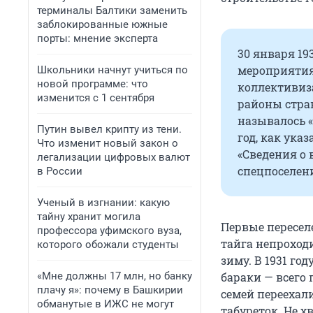
терминалы Балтики заменить
заблокированные южные
порты: мнение эксперта
30 января 19
мероприятия
Школьники начнут учиться по
новой программе: что
коллективиз
изменится с 1 сентября
районы стран
называлось «
Путин вывел крипту из тени.
год, как ука
Что изменит новый закон о
«Сведения о 
легализации цифровых валют
спецпоселени
в России
Ученый в изгнании: какую
тайну хранит могила
Первые пересел
профессора уфимского вуза,
тайга непроход
которого обожали студенты
зиму. В 1931 го
«Мне должны 17 млн, но банку
бараки — всего
плачу я»: почему в Башкирии
семей переехали
обманутые в ИЖС не могут
табуреток. Не х