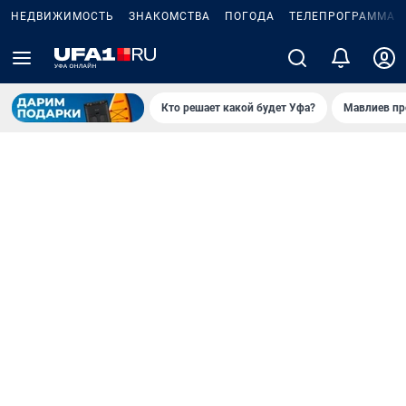
НЕДВИЖИМОСТЬ
ЗНАКОМСТВА
ПОГОДА
ТЕЛЕПРОГРАММА
Кто решает какой будет Уфа?
Мавлиев пр