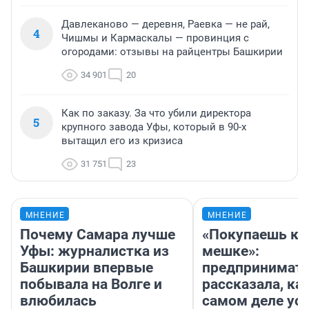
Давлеканово — деревня, Раевка — не рай,
4
Чишмы и Кармаскалы — провинция с
огородами: отзывы на райцентры Башкирии
34 901
20
Как по заказу. За что убили директора
5
крупного завода Уфы, который в 90-х
вытащил его из кризиса
31 751
23
МНЕНИЕ
МНЕНИЕ
Почему Самара лучше
«Покупаешь ко
Уфы: журналистка из
мешке»:
Башкирии впервые
предпринимат
побывала на Волге и
рассказала, как
влюбилась
самом деле ус