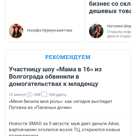
бизнес со скл
дешевых това
Наталья Шорох
Назифа Нурмухаметова
Открыла кофейн
деньги соцразв
РЕКОМЕНДУЕМ
Участницу шоу «Мама в 16» из
Волгограда обвинили в
домогательствах к младенцу
12 минут
538
Обсудить
«Меня бесила моя роль»: как сегодня выглядит
Пуговка из «Папиных дочек»
Новости ХМАО за 5 августа: муж дает деньги Айзе,
вартовчанин оголился возле ТЦ, откроются новые
поликлиники