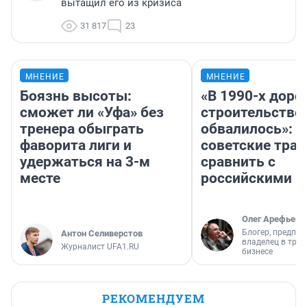
вытащил его из кризиса
31 817
23
МНЕНИЕ
МНЕНИЕ
Боязнь высоты:
«В 1990-х дор
сможет ли «Уфа» без
строительство
тренера обыграть
обвалилось»: 
фаворита лиги и
советские трас
удержаться на 3-м
сравнить с
месте
российскими
Олег Арефьев
Блогер, предпри
Антон Селиверстов
владелец в тра
Журналист UFA1.RU
бизнесе
РЕКОМЕНДУЕМ