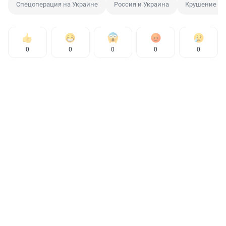
Спецоперация на Украине
Россия и Украина
Крушение са
0
0
0
0
0