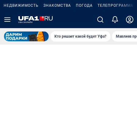
НЕДВИЖИМОСТЬ
ЗНАКОМСТВА
ПОГОДА
ТЕЛЕПРОГРАММА
Кто решает какой будет Уфа?
Мавлиев пр