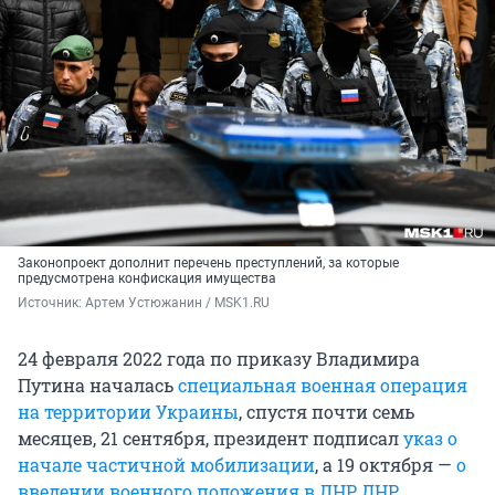
Законопроект дополнит перечень преступлений, за которые
предусмотрена конфискация имущества
Источник: 
Артем Устюжанин / MSK1.RU
24 февраля 2022 года по приказу Владимира
Путина началась
специальная военная операция
на территории Украины
, спустя почти семь
месяцев, 21 сентября, президент подписал
указ о
начале частичной мобилизации
, а 19 октября —
о
введении военного положения в ЛНР, ДНР,