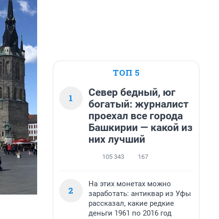
ТОП 5
Север бедный, юг
1
богатый: журналист
проехал все города
Башкирии — какой из
них лучший
105 343
167
На этих монетах можно
2
заработать: антиквар из Уфы
рассказал, какие редкие
деньги 1961 по 2016 год