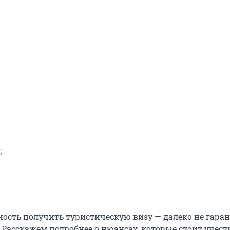
;
ость получить туристическую визу — далеко не гаран
 Расскажем подробнее о нюансах, которые стоит учесть