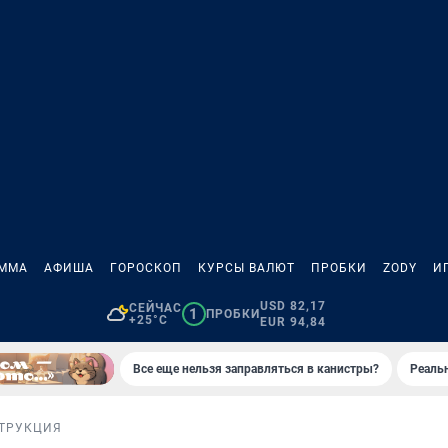
АММА
АФИША
ГОРОСКОП
КУРСЫ ВАЛЮТ
ПРОБКИ
ZODY
И
USD 82,17
СЕЙЧАС
1
ПРОБКИ
+25°C
EUR 94,84
Все еще нельзя заправляться в канистры?
Реаль
ТРУКЦИЯ