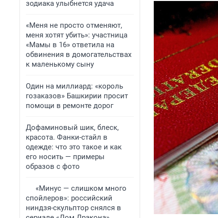
зодиака улыбнется удача
«Меня не просто отменяют,
меня хотят убить»: участница
«Мамы в 16» ответила на
обвинения в домогательствах
к маленькому сыну
Один на миллиард: «король
гозаказов» Башкирии просит
помощи в ремонте дорог
Дофаминовый шик, блеск,
красота. Фанки-стайл в
одежде: что это такое и как
его носить — примеры
образов с фото
«Минус — слишком много
спойлеров»: российский
ниндзя-скульптор снялся в
сериале «Дом Дракона».