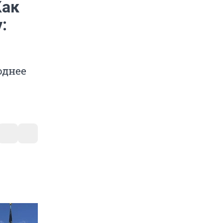
Как
:
однее