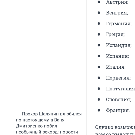
Австрия;
Венгрия;
Германия;
Греция;
Исландия;
Испания;
Италия;
Норвегия;
Португалия
Словения;
Франция.
Прохор Шаляпин влюбился
по-настоящему, а Ваня
Дмитриенко побил
Однако возможн
необычный рекорд: новости
вам ее выдадут.