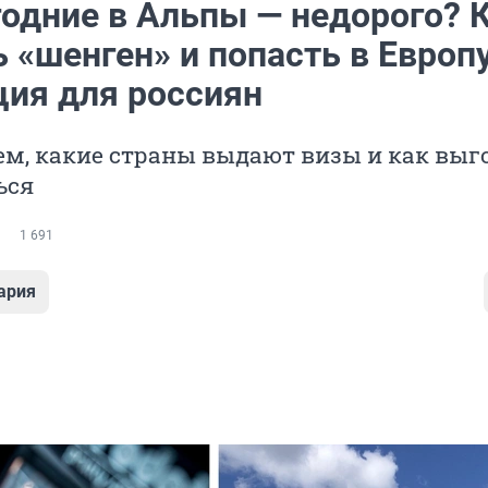
годние в Альпы — недорого? 
 «шенген» и попасть в Европу
ция для россиян
м, какие страны выдают визы и как выг
ься
1 691
ария