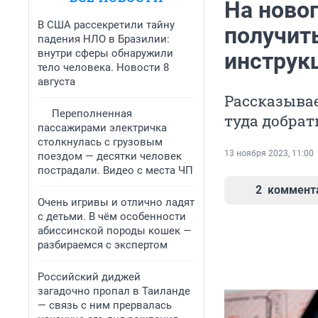
На ново
В США рассекретили тайну
получить
падения НЛО в Бразилии:
внутри сферы обнаружили
инструк
тело человека. Новости 8
августа
Рассказывае
Переполненная
туда добрат
пассажирами электричка
столкнулась с грузовым
13 ноября 2023, 11:00
поездом — десятки человек
пострадали. Видео с места ЧП
2
коммент
Очень игривы и отлично ладят
с детьми. В чём особенности
абиссинской породы кошек —
разбираемся с экспертом
Российский диджей
загадочно пропал в Таиланде
— связь с ним прервалась