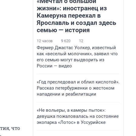
«Мечтал о большой
жизни»: иностранец из
Камеруна переехал в
Ярославль и создал здесь
семью — история
12 часов
9 620
12
Фермер Джастас Уолкер, известный
как «веселый молочник», заявил что
его семью могут выдворить из
России — видео
«Год преследовал и облил кислотой».
Рассказ петербурженки о жестоком
нападении и реабилитации
«Не вольеры, а камеры пыток»:
девушка пожаловалась на состояние
экопарка «Лотос» в Уссурийске
тия, что
.