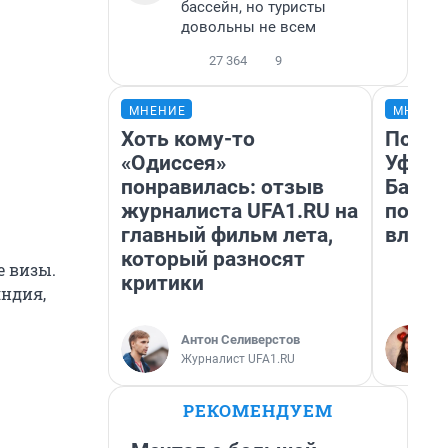
бассейн, но туристы
довольны не всем
27 364
9
МНЕНИЕ
МНЕНИ
Хоть кому-то
Почем
«Одиссея»
Уфы: 
понравилась: отзыв
Башки
журналиста UFA1.RU на
побыв
главный фильм лета,
влюби
который разносят
е визы.
критики
яндия,
Антон Селиверстов
Журналист UFA1.RU
РЕКОМЕНДУЕМ