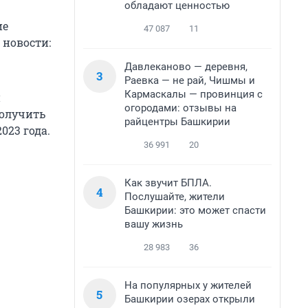
обладают ценностью
ие
47 087
11
 новости:
Давлеканово — деревня,
3
Раевка — не рай, Чишмы и
Кармаскалы — провинция с
и
огородами: отзывы на
получить
райцентры Башкирии
023 года.
36 991
20
Как звучит БПЛА.
4
Послушайте, жители
Башкирии: это может спасти
вашу жизнь
28 983
36
На популярных у жителей
5
Башкирии озерах открыли