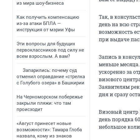
из мира шоу-бизнеса
Так, в консульс
Как получить компенсацию
из-за атаки БПЛА —
день на всю ст
инструкция от мэрии Уфы
возможность ес
при выдаче пас
Эти вопросы для будущих
первоклассников под силу не
всем взрослым. А вам?
Запись в консу
меньше месяца.
Запарились: почему суд
ускоренно за от
отменил оправдание «стрелка
визового центра
с Голубого озера» в Башкирии
Заявителям рек
дня и сразу ост
На Черноморском побережье
закрыли пляжи: что там
происходит
Визовый центр
день порядка 60
«Август принесет новые
небольшое коли
возможности»: Тамара Глоба
назвала, кому из знаков