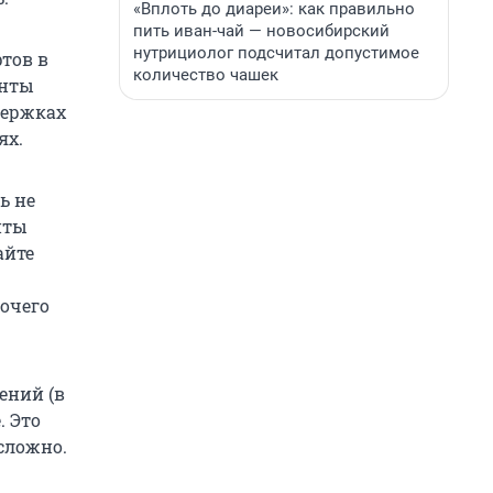
«Вплоть до диареи»: как правильно
пить иван-чай — новосибирский
нутрициолог подсчитал допустимое
тов в
количество чашек
енты
держках
ях.
ь не
нты
айте
очего
ений (в
. Это
сложно.