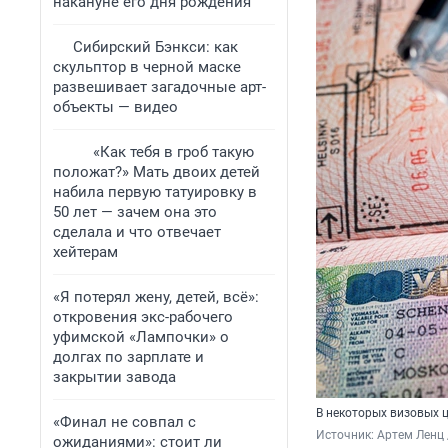
накануне его дня рождения
Сибирский Бэнкси: как
скульптор в черной маске
развешивает загадочные арт-
объекты — видео
«Как тебя в гроб такую
положат?» Мать двоих детей
набила первую татуировку в
50 лет — зачем она это
сделала и что отвечает
хейтерам
«Я потерял жену, детей, всё»:
откровения экс-рабочего
уфимской «Лампочки» о
долгах по зарплате и
закрытии завода
В некоторых визовых 
«Финал не совпал с
Источник: 
Артем Ленц 
ожиданиями»: стоит ли