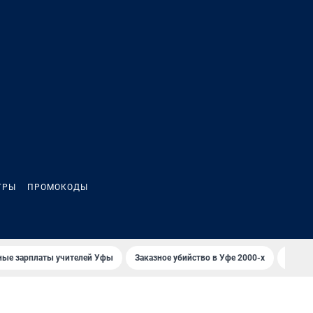
ГРЫ
ПРОМОКОДЫ
ные зарплаты учителей Уфы
Заказное убийство в Уфе 2000-х
Каким