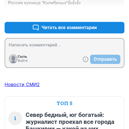
Россия кузница "Кулибиных"👍👍👍
+0
–0
Читать все комментарии
Гость
Отправить
Войти
Новости СМИ2
ТОП 5
Север бедный, юг богатый:
1
журналист проехал все города
Башкирии — какой из них