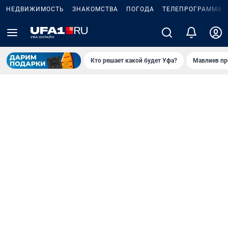
НЕДВИЖИМОСТЬ
ЗНАКОМСТВА
ПОГОДА
ТЕЛЕПРОГРАММА
Кто решает какой будет Уфа?
Мавлиев пр