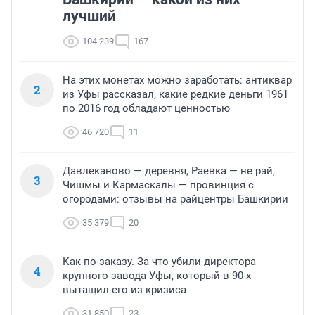
лучший
104 239
167
На этих монетах можно заработать: антиквар
2
из Уфы рассказал, какие редкие деньги 1961
по 2016 год обладают ценностью
46 720
11
Давлеканово — деревня, Раевка — не рай,
3
Чишмы и Кармаскалы — провинция с
огородами: отзывы на райцентры Башкирии
35 379
20
Как по заказу. За что убили директора
4
крупного завода Уфы, который в 90-х
вытащил его из кризиса
31 850
23