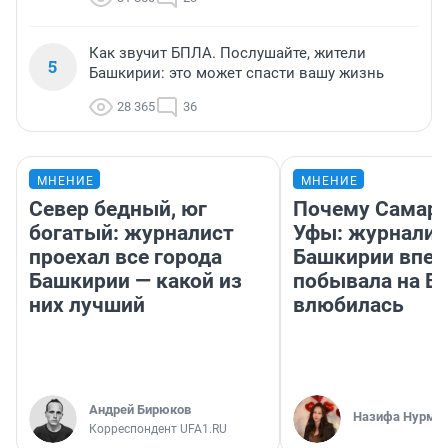
Как звучит БПЛА. Послушайте, жители
5
Башкирии: это может спасти вашу жизнь
28 365
36
МНЕНИЕ
МНЕНИЕ
Север бедный, юг
Почему Самара
богатый: журналист
Уфы: журналис
проехал все города
Башкирии впе
Башкирии — какой из
побывала на Во
них лучший
влюбилась
Андрей Бирюков
Назифа Нурму
Корреспондент UFA1.RU