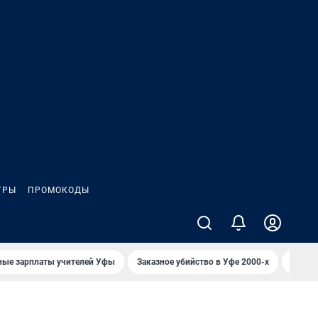
ГРЫ
ПРОМОКОДЫ
ные зарплаты учителей Уфы
Заказное убийство в Уфе 2000-х
Каким