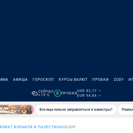
АММА
АФИША
ГОРОСКОП
КУРСЫ ВАЛЮТ
ПРОБКИ
ZODY
И
USD 82,17
СЕЙЧАС
0
ПРОБКИ
+19°C
EUR 94,84
Все еще нельзя заправляться в канистры?
Реаль
ФЛИКТ ИЗРАИЛЯ И ПАЛЕСТИНЫ
ОБЗОР