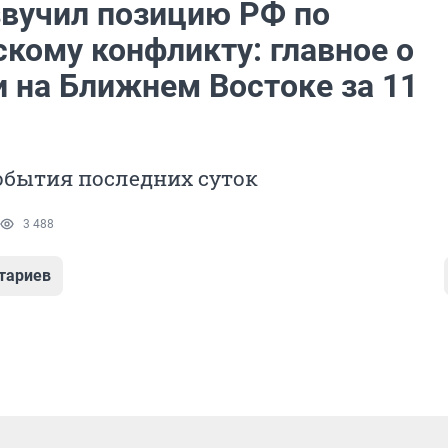
звучил позицию РФ по
скому конфликту: главное о
и на Ближнем Востоке за 11
обытия последних суток
3 488
тариев