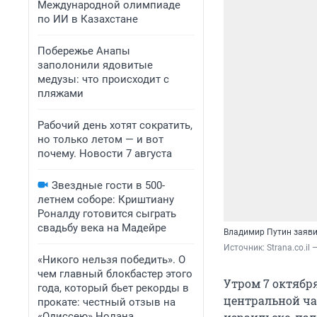
Международной олимпиаде
по ИИ в Казахстане
Побережье Анапы
заполонили ядовитые
медузы: что происходит с
пляжами
Рабочий день хотят сократить,
но только летом — и вот
почему. Новости 7 августа
Звездные гости в 500-
летнем соборе: Криштиану
Роналду готовится сыграть
свадьбу века на Мадейре
Владимир Путин заяви
Источник: 
Strana.co.il
«Никого нельзя победить». О
чем главный блокбастер этого
Утром 7 октябр
года, который бьет рекорды в
центральной ча
прокате: честный отзыв на
«Одиссею» Нолана