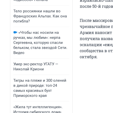
израильско-пал
после 50-й год
Тело россиянки нашли во
Французских Альпах. Как она
После массиров
погибла?
чрезвычайное по
Армия наносит 
«Чтобы нас носили на
ручках, мы любим»: нерпа
получила назва
Сергеевна, которую спасли
эскалации «еже
бельком, стала звездой Сети.
сообщества в от
Видео
октября.
Умер экс-ректор УГАТУ —
Николай Криони
Тигры на пляже и 300 оленей
в дикой природе: топ-24
самых красивых бухт
Приморского края
«Жила тут интеллигенция».
История сибирского дома-