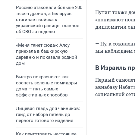
Россию атаковали больше 200
Путин также до
тысяч дронов, а Беларусь
«понимают полит
стягивает войска к
украинской границе: главное
дипломатии они
об СВО за неделю
— Ну, к сожале
«Меня тянет сюда»: Алсу
мы наблюдаем с
приехала в башкирскую
деревню и показала родной
дом
В Израиль п
Быстро покраснеют: как
Первый самолет
соспеть зеленые помидоры
авиабазу Набат
дома — пять самых
социальной сети
эффективных способов
Лицевая гладь для чайников:
гайд от набора петель до
первого готового изделия
Как приготовить настоящее