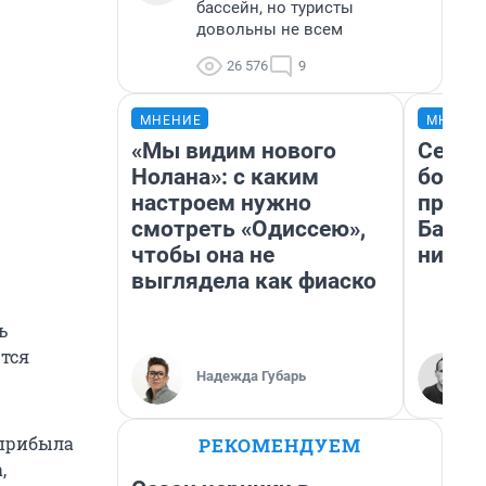
бассейн, но туристы
довольны не всем
26 576
9
МНЕНИЕ
МНЕНИ
«Мы видим нового
Север
Нолана»: с каким
богат
настроем нужно
проех
смотреть «Одиссею»,
Башки
чтобы она не
них л
выглядела как фиаско
ь
тся
Надежда Губарь
 прибыла
РЕКОМЕНДУЕМ
,