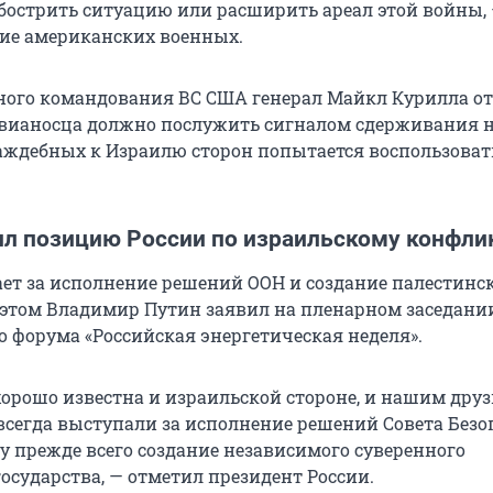
бострить ситуацию или расширить ареал этой войны,
ие американских военных.
ного командования ВС США генерал Майкл Курилла от
вианосца должно послужить сигналом сдерживания н
раждебных к Израилю сторон попытается воспользоват
ил позицию России по израильскому конфли
ет за исполнение решений ООН и создание палестинс
б этом Владимир Путин заявил на пленарном заседани
 форума «Российская энергетическая неделя».
хорошо известна и израильской стороне, и нашим друз
всегда выступали за исполнение решений Совета Безо
ду прежде всего создание независимого суверенного
осударства, — отметил президент России.