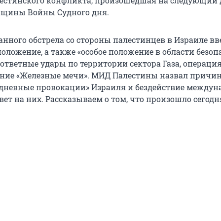
естинского конфликта, произошедшая на следующий 
овщины Войны Судного дня.
анного обстрела со стороны палестинцев в Израиле вв
ложение, а также «особое положение в области безоп
ответные удары по территории сектора Газа, операци
ние «Железные мечи». МИД Палестины назвал причи
дневные провокации» Израиля и бездействие междун
вет на них. Рассказываем о том, что произошло сегодня