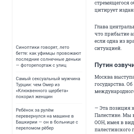
стремящегося о
цитирует издан
Глава централь
что прибытие а
если одна из в
Синоптики говорят, лето
ситуацией.
бетте: как уфимцы провожают
последние солнечные деньки
Путин озвуч
— фоторепортаж с улиц
Москва выступа
Самый сексуальный мужчина
государства. О
Турции: чем Омер из
международного
«Клюквенного щербета»
покорил женщин
— Эта позиция 
Ребёнок за рулём
Палестине. Мы 
перевернулся на машине в
ООН, имея в ви
Башкирии — он в больнице с
переломом рёбер
палестинского г