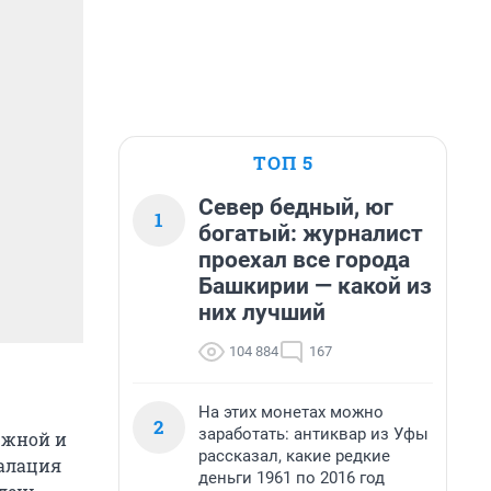
ТОП 5
Север бедный, юг
1
богатый: журналист
проехал все города
Башкирии — какой из
них лучший
104 884
167
На этих монетах можно
2
заработать: антиквар из Уфы
южной и
рассказал, какие редкие
калация
деньги 1961 по 2016 год