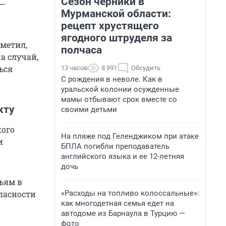
Сезон черники в
 —
Мурманской области:
рецепт хрустящего
ягодного штруделя за
метил,
полчаса
а случай,
ься
13 часов
8 991
Обсудить
С рождения в неволе. Как в
уральской колонии осужденные
мамы отбывают срок вместе со
кту
своими детьми
кого
На пляже под Геленджиком при атаке
и
БПЛА погибли преподаватель
английского языка и ее 12-летняя
дочь
ьям в
пасности
«Расходы на топливо колоссальные»:
как многодетная семья едет на
автодоме из Барнаула в Турцию —
фото