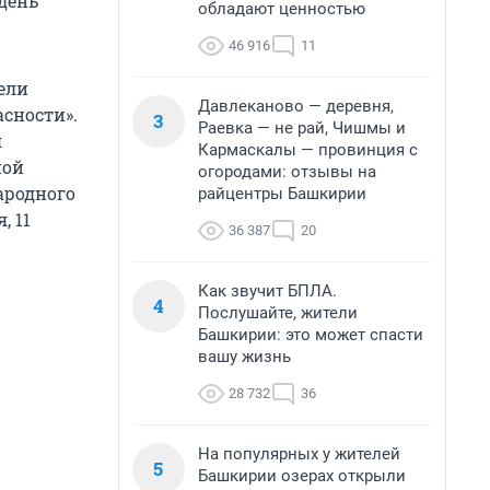
день
обладают ценностью
46 916
11
ели
Давлеканово — деревня,
асности».
3
Раевка — не рай, Чишмы и
я
Кармаскалы — провинция с
ной
огородами: отзывы на
ародного
райцентры Башкирии
, 11
36 387
20
Как звучит БПЛА.
4
Послушайте, жители
Башкирии: это может спасти
вашу жизнь
28 732
36
На популярных у жителей
5
Башкирии озерах открыли