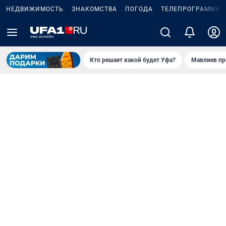
НЕДВИЖИМОСТЬ
ЗНАКОМСТВА
ПОГОДА
ТЕЛЕПРОГРАММА
Кто решает какой будет Уфа?
Мавлиев пр