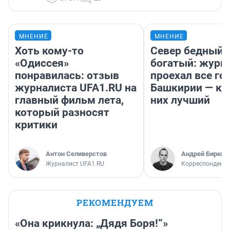
МНЕНИЕ
МНЕНИЕ
Хоть кому-то
Север бедный,
«Одиссея»
богатый: журн
понравилась: отзыв
проехал все го
журналиста UFA1.RU на
Башкирии — ка
главный фильм лета,
них лучший
который разносят
критики
Антон Селиверстов
Андрей Бирюко
Журналист UFA1.RU
Корреспондент 
РЕКОМЕНДУЕМ
«Она крикнула: „Дядя Боря!“»