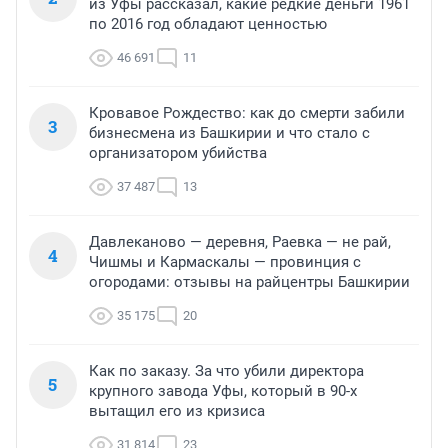
из Уфы рассказал, какие редкие деньги 1961
по 2016 год обладают ценностью
46 691
11
Кровавое Рождество: как до смерти забили
3
бизнесмена из Башкирии и что стало с
организатором убийства
37 487
13
Давлеканово — деревня, Раевка — не рай,
4
Чишмы и Кармаскалы — провинция с
огородами: отзывы на райцентры Башкирии
35 175
20
Как по заказу. За что убили директора
5
крупного завода Уфы, который в 90-х
вытащил его из кризиса
31 814
23