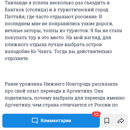
Таиланде я успела несколько раз съездить в
Бангкок (столица) и в туристический город
Паттайя, где часто отдыхают россияне. В
последнем мне не понравились узкие дороги,
вечные заторы, толпы из туристов. Я бы не стала
покупать тур в это место. На мой взгляд, для
пляжного отдыха лучше выбрать остров
наподобие Ко Чанга. Тогда вы действительно
отдохнете.
Ранее уроженка Нижнего Новгорода рассказала
про свой опыт переезда в Аргентину. Она
поделилась, почему выбрала для переезда именно
Аргентину, чем страна отличается от России по
менталитету и
как это новое место помогает ей в
12
личном развитии и карьере
.
Комментарии