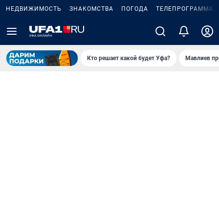
НЕДВИЖИМОСТЬ
ЗНАКОМСТВА
ПОГОДА
ТЕЛЕПРОГРАММА
Кто решает какой будет Уфа?
Мавлиев пр