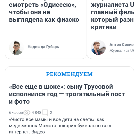
смотреть «Одиссею»,
журналиста UF
чтобы она не
главный фильм
выглядела как фиаско
который разно
критики
Антон Селивер
Надежда Губарь
Журналист UFA1
РЕКОМЕНДУЕМ
«Все еще в шоке»: сыну Трусовой
исполнился год — трогательный пост
и фото
6 часов
4 848
2
«Чисто все мамы и все дети на свете»: как
медвежонок Момота покорил буквально весь
интернет. Видео