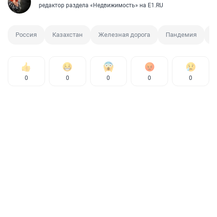
редактор раздела «Недвижимость» на E1.RU
Россия
Казахстан
Железная дорога
Пандемия
Р
0
0
0
0
0