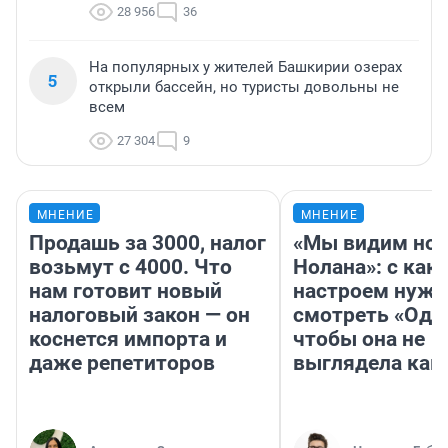
28 956
36
На популярных у жителей Башкирии озерах
5
открыли бассейн, но туристы довольны не
всем
27 304
9
МНЕНИЕ
МНЕНИЕ
Продашь за 3000, налог
«Мы видим нов
возьмут с 4000. Что
Нолана»: с как
нам готовит новый
настроем нужн
налоговый закон — он
смотреть «Оди
коснется импорта и
чтобы она не
даже репетиторов
выглядела как