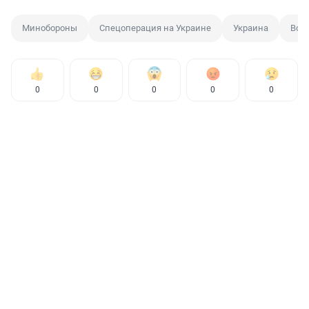
Минобороны
Спецоперация на Украине
Украина
Вое
0
0
0
0
0