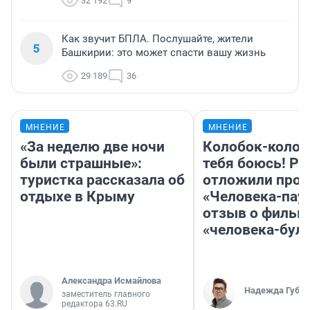
32 192
9
Как звучит БПЛА. Послушайте, жители
5
Башкирии: это может спасти вашу жизнь
29 189
36
МНЕНИЕ
МНЕНИЕ
«За неделю две ночи
Колобок-колобо
были страшные»:
тебя боюсь! Ра
туристка рассказала об
отложили прок
отдыхе в Крыму
«Человека-пау
отзыв о фильм
«человека-бул
Александра Исмайлова
Надежда Губар
заместитель главного
редактора 63.RU