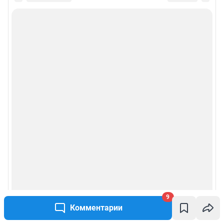
Информация об ограничениях
Политика использования cookies
Рекомендательные системы
Политика конфиденциальности и обработки персональных данных и
правила использования сайта
Пользовательское соглашение сервиса «Подписка без баннерной
рекламы»
© ООО «Сеть городских порталов»
© ООО «Интернет Технологии»
9
Комментарии