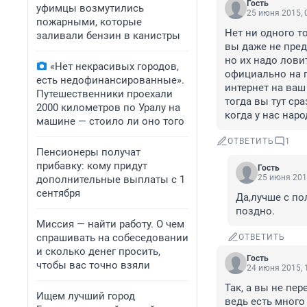
Гость
уфимцы возмутились
25 июня 2015, 
пожарными, которые
Нет ни одного т
заливали бензин в канистры
вы даже не пред
но их надо лови
«Нет некрасивых городов,
официально на пр
есть недофинансированные».
интернет на ваш 
Путешественники проехали
тогда вы тут сра
2000 километров по Уралу на
когда у нас наро
машине — стоило ли оно того
ОТВЕТИТЬ
1
Пенсионеры получат
прибавку: кому придут
Гость
25 июня 201
дополнительные выплаты с 1
сентября
Да,лучше с по
поздно.
Миссия — найти работу. О чем
спрашивать на собеседовании
ОТВЕТИТЬ
и сколько денег просить,
Гость
чтобы вас точно взяли
24 июня 2015, 
Так, а вы не пе
Ищем лучший город
ведь есть много 