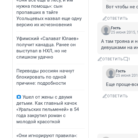
«Они всё еще в лесу, и им
нужна помощь»: сын
Вот чтобы не 
пропавших в тайге
Усольцевых назвал еще одну
ОТВЕТИТЬ
версию их исчезновения
Гость
25 июня 2015, 
Уфимский «Салават Юлаев»
А там трояна и 
получит канадца. Ранее он
девушками на ин
выступал в НХЛ, но не
слишком удачно
ОТВЕТИТЬ
1
Переводы россиян начнут
Гость
25 июня 201
блокировать по одной
причине: подробности
Еще проще-все
ОТВЕТИТЬ
Ушел от жены с двумя
детьми. Как главный качок
«Уральских пельменей» в 54
года закрутил роман с
молодой красоткой
«Они игнорируют правила»: