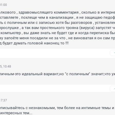
01:00
олкового , здравомыслящего комментария , сколько в интерне
ставляете , похлеще чем в канализации , я не защищаю педофи
ть с поличным или с записью хотя бы разговоров , установле
ослушке , а так вам простенького трояна (вируса) запустят ч
компьютер , вы даже знать не будет где и когда переписка был
зу запоёте меня посадили не за что , не виноватая я он сам пр
д будет думать головой наконец то !!!
5, 10:48
личным-это идеальный вариант,но "с поличным" значит,что уж
17:37
реписывайтесь с незнакомыми, тем более на интимные темы и в
интересных тем...