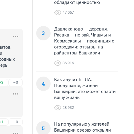
обладают ценностью
47 057
Давлеканово — деревня,
3
Раевка — не рай, Чишмы и
Кармаскалы — провинция с
огородами: отзывы на
атов 
райцентры Башкирии
и 
родных 
36 916
ерь 
Как звучит БПЛА.
4
+3
–0
Послушайте, жители
Башкирии: это может спасти
вашу жизнь
 
28 932
+1
–0
На популярных у жителей
5
Башкирии озерах открыли