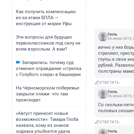
Как получить компенсацию
из-за атаки БПЛА —
инструкция от мэрии Уфы
Гость
Эти вопросы для будущих
26 июня 2015, 
первоклассников под силу не
вечно у них борь
всем взрослым. А вам?
стреляют, престу
глупы.е свои и
Запарились: почему суд
рублей. Развело
отменил оправдание «стрелка
полстраны мамок
с Голубого озера» в Башкирии
ОТВЕТИТЬ
На Черноморском побережье
Гость
закрыли пляжи: что там
26 июня 2015, 
происходит
Со скольки-летн
половых сношен
«Август принесет новые
возможности»: Тамара Глоба
ОТВЕТИТЬ
назвала, кому из знаков
зодиака улыбнется удача
Гость