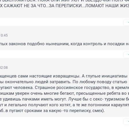
Ы ВЫСЛУЖИТЬСЯ. ПОКА ОНИ ЖИРУЮТ И ЗВЕЗДОЧКИ ПОЛУЧА
 САЖАЮТ НЕ ЗА ЧТО...ЗА ПЕРЕПИСКИ...ЛОМАЮТ НАШИ ЖИЗ
10:45
упых законов подобно нынешним, когда контроль и посадки н
02:08
ащенцев сами настоящие извращенцы. А глупые инициативы в
ы окончательно людей затравить. По любому поводу статью 
угают человека. Страшное россиянское государство, в кремле
ишкам уверен очень многие бегают, пресыщенные ребята во в
не удивишь пачками иметь могут. Лучше бы с секс- туризмом б
т и легально получают кого хотят, а те же погонники караулят
раб..в пугают сроками за какую -то переписку, смех).