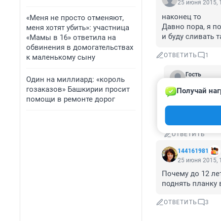
25 июня 2015, 
наконец то

«Меня не просто отменяют,
Давно пора, я п
меня хотят убить»: участница
и буду сливать 
«Мамы в 16» ответила на
обвинения в домогательствах
ОТВЕТИТЬ
1
к маленькому сыну
Гость
Один на миллиард: «король
25 июня 201
гозаказов» Башкирии просит
Получай наг
Аккаунт малол
помощи в ремонте дорог
мобильников м
стране.
ОТВЕТИТЬ
144161981
25 июня 2015, 
Почему до 12 лет
поднять планку 
ОТВЕТИТЬ
3