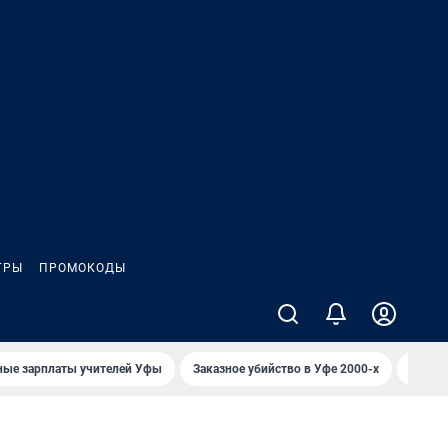
ГРЫ
ПРОМОКОДЫ
ные зарплаты учителей Уфы
Заказное убийство в Уфе 2000-х
Каким