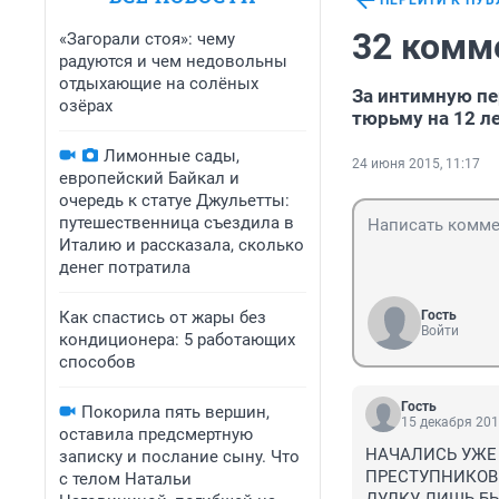
ПЕРЕЙТИ К ПУ
32 комм
«Загорали стоя»: чему
радуются и чем недовольны
отдыхающие на солёных
За интимную пе
озёрах
тюрьму на 12 л
Лимонные сады,
24 июня 2015, 11:17
европейский Байкал и
очередь к статуе Джульетты:
путешественница съездила в
Италию и рассказала, сколько
денег потратила
Как спастись от жары без
Гость
Войти
кондиционера: 5 работающих
способов
Гость
Покорила пять вершин,
15 декабря 201
оставила предсмертную
НАЧАЛИСЬ УЖЕ 
записку и послание сыну. Что
ПРЕСТУПНИКОВ 
с телом Натальи