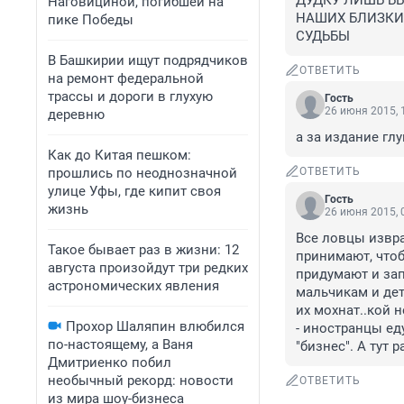
ДУДКУ ЛИШЬ Б
Наговициной, погибшей на
НАШИХ БЛИЗКИХ
пике Победы
СУДЬБЫ
В Башкирии ищут подрядчиков
ОТВЕТИТЬ
на ремонт федеральной
трассы и дороги в глухую
Гость
26 июня 2015, 
деревню
а за издание гл
Как до Китая пешком:
прошлись по неоднозначной
ОТВЕТИТЬ
улице Уфы, где кипит своя
Гость
жизнь
26 июня 2015, 
Все ловцы извр
Такое бывает раз в жизни: 12
принимают, чтоб
августа произойдут три редких
придумают и зап
астрономических явления
мальчикам и дет
их мохнат..кой 
Прохор Шаляпин влюбился
- иностранцы еду
по-настоящему, а Ваня
"бизнес". А тут 
Дмитриенко побил
необычный рекорд: новости
ОТВЕТИТЬ
из мира шоу-бизнеса