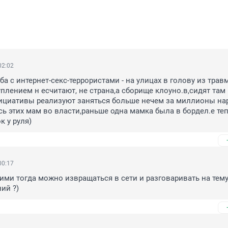
02:02
ба с интернет-секс-террористами - на улицах в голову из травм
плением н есчитают, не страна,а сборище клоуно.в,сидят там 
нициативы реализуют заняться больше нечем за миллионы на
сь этих мам во власти,раньше одна мамка была в бордел.е теп
 у руля)
00:17
ими тогда можно извращаться в сети и разговаривать на тему
ий ?)