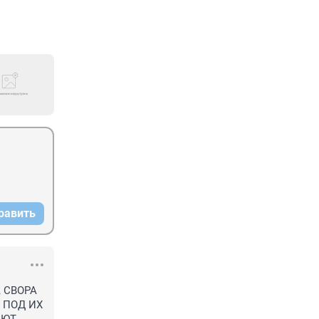
равить
СВОРА 
ПОД ИХ 