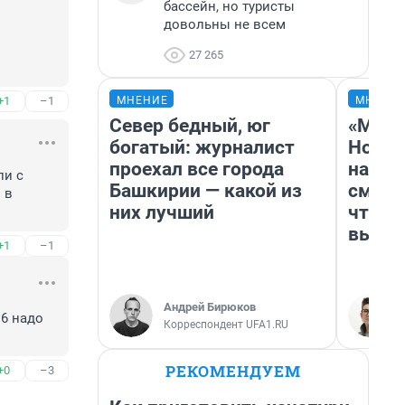
бассейн, но туристы
довольны не всем
27 265
МНЕНИЕ
МНЕНИ
+1
–1
Север бедный, юг
«Мы в
богатый: журналист
Нолан
проехал все города
настр
и с 
Башкирии — какой из
смотр
в 
них лучший
чтобы
выгля
+1
–1
Андрей Бирюков
6 надо 
Корреспондент UFA1.RU
РЕКОМЕНДУЕМ
+0
–3