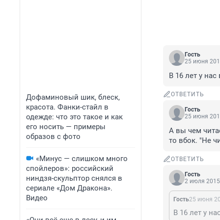
Гость
25 июня 201
В 16 лет у на
ОТВЕТИТЬ
Дофаминовый шик, блеск,
красота. Фанки-стайл в
Гость
одежде: что это такое и как
25 июня 201
его носить — примеры
А вы чем читае
образов с фото
то вбок. "Не 
«Минус — слишком много
ОТВЕТИТЬ
спойлеров»: российский
Гость
ниндзя-скульптор снялся в
2 июля 2015,
сериале «Дом Дракона».
Видео
Гость
25 июня 20
В 16 лет у н