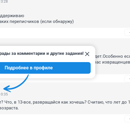
13:28
оддерживаю

таких переписчиков (если обнаружу)
5, 19:29
рады за комментарии и другие задания!
етки заведи и провоцируй с него-отбоя не будет.Особенно есл
ожно на ресурс попасть-узнаешь сколько у нас извращенцев 
Подробнее в профиле
10:35
? Что, в 13-все, развращайся как хочешь? Считаю, что лет до 1
возраста.