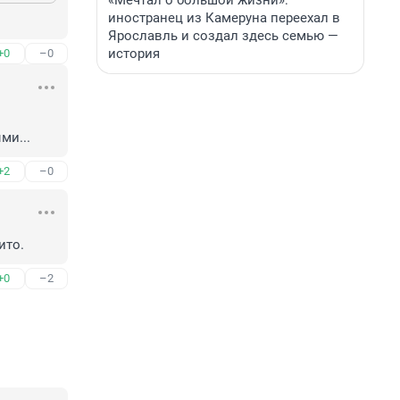
«Мечтал о большой жизни»:
иностранец из Камеруна переехал в
Ярославль и создал здесь семью —
история
+0
–0
ми...
+2
–0
ито.
+0
–2