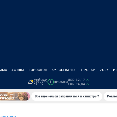
АММА
АФИША
ГОРОСКОП
КУРСЫ ВАЛЮТ
ПРОБКИ
ZODY
И
USD 82,17
СЕЙЧАС
1
ПРОБКИ
+31°C
EUR 94,84
Все еще нельзя заправляться в канистры?
Реаль