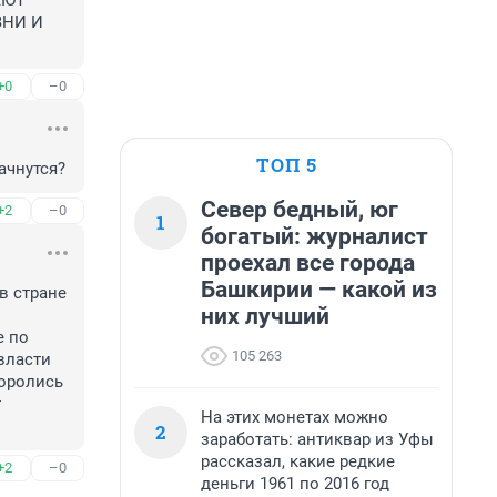
ЮТ 
НИ И 
+0
–0
ТОП 5
ачнутся?
Север бедный, юг
+2
–0
1
богатый: журналист
проехал все города
Башкирии — какой из
 стране 
них лучший
 по 
105 263
ласти 
оролись 
 
На этих монетах можно
2
заработать: антиквар из Уфы
рассказал, какие редкие
+2
–0
деньги 1961 по 2016 год