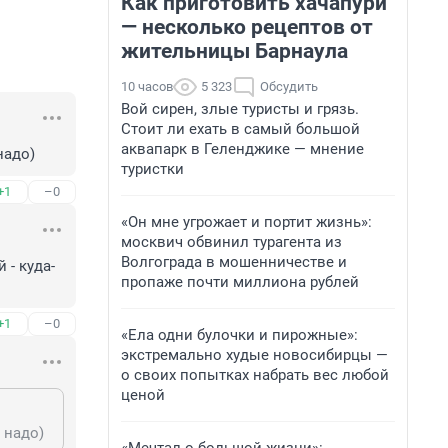
Как приготовить хачапури
— несколько рецептов от
жительницы Барнаула
10 часов
5 323
Обсудить
Вой сирен, злые туристы и грязь.
Стоит ли ехать в самый большой
аквапарк в Геленджике — мнение
надо)
туристки
+1
–0
«Он мне угрожает и портит жизнь»:
москвич обвинил турагента из
Волгограда в мошенничестве и
 - куда-
пропаже почти миллиона рублей
+1
–0
«Ела одни булочки и пирожные»:
экстремально худые новосибирцы —
о своих попытках набрать вес любой
ценой
 надо)