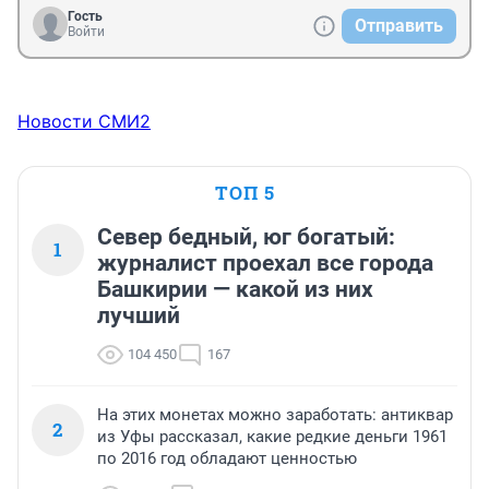
какую -то переписку, смех).
Гость
Отправить
Войти
Новости СМИ2
ТОП 5
Север бедный, юг богатый:
1
журналист проехал все города
Башкирии — какой из них
лучший
104 450
167
На этих монетах можно заработать: антиквар
2
из Уфы рассказал, какие редкие деньги 1961
по 2016 год обладают ценностью