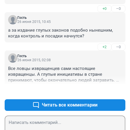
СЛЕДАКИ И ПРОЧИЕ ТАНЦУЮТ ПОД ИХ ДУДКУ ЛИШЬ 
+0
–0
БЫ ВЫСЛУЖИТЬСЯ. ПОКА ОНИ ЖИРУЮТ И 
ЗВЕЗДОЧКИ ПОЛУЧАЮТ НАШИХ БЛИЗКИХ САЖАЮТ 
Гость
НЕ ЗА ЧТО...ЗА ПЕРЕПИСКИ...ЛОМАЮТ НАШИ ЖИЗНИ 
26 июня 2015, 10:45
И СУДЬБЫ
а за издание глупых законов подобно нынешним, 
когда контроль и посадки начнутся?
+2
–0
Гость
26 июня 2015, 02:08
Все ловцы извращенцев сами настоящие 
извращенцы. А глупые инициативы в стране 
принимают, чтобы окончательно людей затравить. По 
любому поводу статью придумают и запугают 
+2
–0
человека. Страшное россиянское государство, в 
кремле по мальчикам и детишкам уверен очень 
многие бегают, пресыщенные ребята во власти их 
Читать все комментарии
мохнат..кой не удивишь пачками иметь могут. Лучше 
бы с секс- туризмом боролись - иностранцы едут и 
легально получают кого хотят, а те же погонники 
караулят "бизнес". А тут раб..в пугают сроками за 