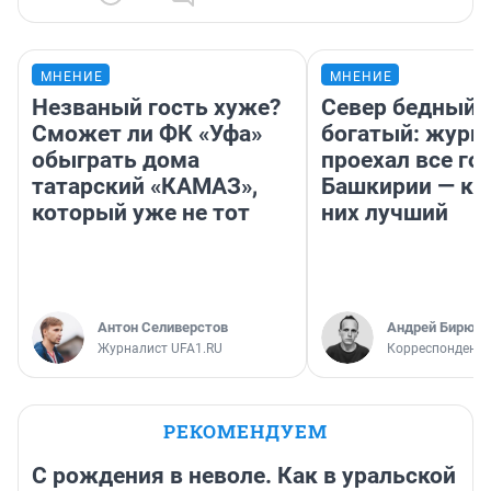
МНЕНИЕ
МНЕНИЕ
Незваный гость хуже?
Север бедный,
Сможет ли ФК «Уфа»
богатый: журн
обыграть дома
проехал все го
татарский «КАМАЗ»,
Башкирии — ка
который уже не тот
них лучший
Антон Селиверстов
Андрей Бирюко
Журналист UFA1.RU
Корреспондент 
РЕКОМЕНДУЕМ
С рождения в неволе. Как в уральской