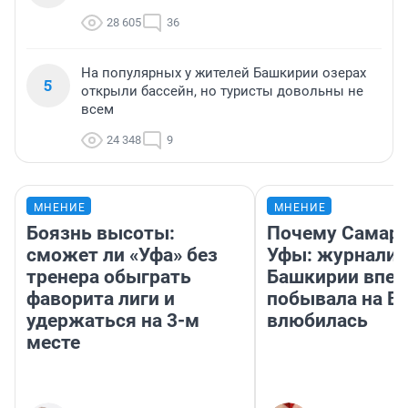
28 605
36
На популярных у жителей Башкирии озерах
5
открыли бассейн, но туристы довольны не
всем
24 348
9
МНЕНИЕ
МНЕНИЕ
Боязнь высоты:
Почему Самара
сможет ли «Уфа» без
Уфы: журналис
тренера обыграть
Башкирии впе
фаворита лиги и
побывала на Во
удержаться на 3-м
влюбилась
месте