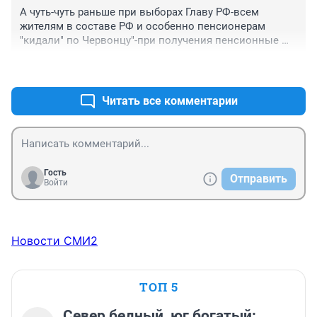
А чуть-чуть раньше при выборах Главу РФ-всем 
жителям в составе РФ и особенно пенсионерам 
"кидали" по Червонцу"-при получения пенсионные 
деньги.А тут что то забыли или по жадничали в 
+0
–0
Башкортостане и по РФ.
Читать все комментарии
Гость
Отправить
Войти
Новости СМИ2
ТОП 5
Север бедный, юг богатый: