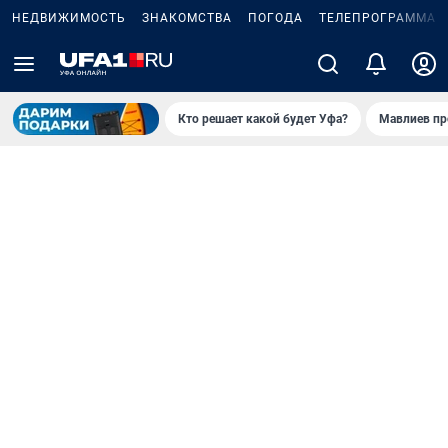
НЕДВИЖИМОСТЬ
ЗНАКОМСТВА
ПОГОДА
ТЕЛЕПРОГРАММА
Кто решает какой будет Уфа?
Мавлиев пр