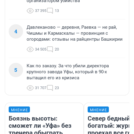
организатором убийства
37 395
13
Давлеканово — деревня, Раевка — не рай,
4
Чишмы и Кармаскалы — провинция с
огородами: отзывы на райцентры Башкирии
34 505
20
Как по заказу. За что убили директора
5
крупного завода Уфы, который в 90-х
вытащил его из кризиса
31 707
23
МНЕНИЕ
МНЕНИЕ
Боязнь высоты:
Север бедный,
сможет ли «Уфа» без
богатый: журн
тренера обыграть
проехал все го