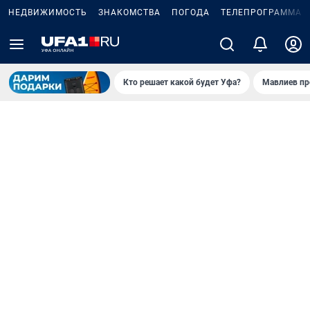
НЕДВИЖИМОСТЬ
ЗНАКОМСТВА
ПОГОДА
ТЕЛЕПРОГРАММА
Кто решает какой будет Уфа?
Мавлиев пр