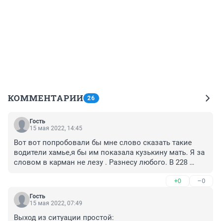
КОММЕНТАРИИ
26
Гость
15 мая 2022, 14:45
Вот вот попробовали бы мне слово сказать такие 
водители хамье,я бы им показала кузькину мать. Я за 
словом в карман не лезу . Разнесу любого. В 228 
маршруте вообще ситуация трешовая ,они за наличку 
+0
–0
и за банковский перевод сделали 30 р ,а по карте Алга 
35. А раньше до повышения цен до 15 апреля они 
Гость
вообще прятали терминал говорили он не исправен 
15 мая 2022, 07:49
платите наличкой . Прятали объявление о том что 
Выход из ситуации простой:
