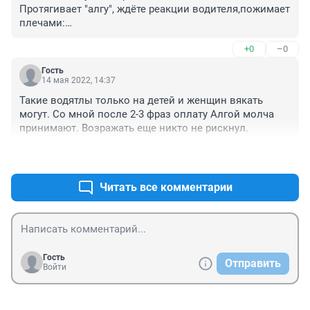
можно оплатить по карте Алга. Вздрючить надо эти 
Протягивает "алгу", ждёте реакции водителя,пожимает 
частные маршруты 228,229. Совсем обнаглели .
плечами:

__А ничего другого у меня с собой нет.Ну,так я пошёл? 
+0
–0
Спасибо!

А матом покрыть я и сам умею,сам водитель.
Гость
14 мая 2022, 14:37
Такие водятлы только на детей и женщин вякать 
могут. Со мной после 2-3 фраз оплату Алгой молча 
принимают. Возражать еще никто не рискнул.
+0
–0
Читать все комментарии
Гость
Отправить
Войти