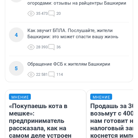
огородами: отзывы на райцентры Башкирии
35 473
20
Как звучит БПЛА. Послушайте, жители
4
Башкирии: это может спасти вашу жизнь
28 393
36
Обращение ФСБ к жителям Башкирии
5
22 581
114
МНЕНИЕ
МНЕНИЕ
«Покупаешь кота в
Продашь за 300
мешке»:
возьмут с 4000
предприниматель
нам готовит н
рассказала, как на
налоговый зако
самом деле устроен
коснется импор