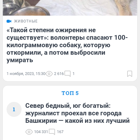
ЖИВОТНЫЕ
«Такой степени ожирения не
существует»: волонтеры спасают 100-
килограммовую собаку, которую
откормили, а потом выбросили
умирать
1 ноября, 2023, 15:30
2 616
1
ТОП 5
Север бедный, юг богатый:
1
журналист проехал все города
Башкирии — какой из них лучший
104 331
167