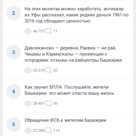
На этих монетах можно заработать: антиквар
2
из Уфы рассказал, какие редкие деньги 1961 по
2016 год обладают ценностью
46 737
11
Давлеканово — деревня, Раевка — не рай,
3
Чишмы и Кармаскалы — провинция с
огородами: отзывы на райцентры Башкирии
35 519
20
Как звучит БПЛА. Послушайте, жители
4
Башкирии: это может спасти вашу жизнь
28 401
36
Обращение ФСБ к жителям Башкирии
5
22 584
114