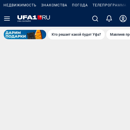
НЕДВИЖИМОСТЬ
ЗНАКОМСТВА
ПОГОДА
ТЕЛЕПРОГРАММА
Кто решает какой будет Уфа?
Мавлиев пр