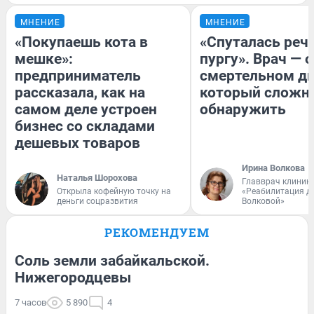
МНЕНИЕ
МНЕНИЕ
«Покупаешь кота в
«Спуталась речь
мешке»:
пургу». Врач — о
предприниматель
смертельном ди
рассказала, как на
который сложн
самом деле устроен
обнаружить
бизнес со складами
дешевых товаров
Ирина Волкова
Наталья Шорохова
Главврач клиник
Открыла кофейную точку на
«Реабилитация д
деньги соцразвития
Волковой»
РЕКОМЕНДУЕМ
Соль земли забайкальской.
Нижегородцевы
7 часов
5 890
4