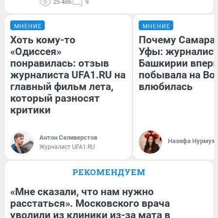
25 486
9
МНЕНИЕ
МНЕНИЕ
Хоть кому-то
Почему Самара
«Одиссея»
Уфы: журналист
понравилась: отзыв
Башкирии впер
журналиста UFA1.RU на
побывала на Вол
главный фильм лета,
влюбилась
который разносят
критики
Антон Селиверстов
Назифа Нурмух
Журналист UFA1.RU
РЕКОМЕНДУЕМ
«Мне сказали, что нам нужно
расстаться». Московского врача
уволили из клиники из-за мата в