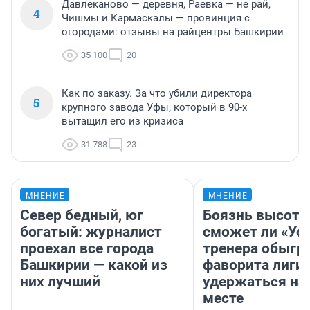
Давлеканово — деревня, Раевка — не рай,
4
Чишмы и Кармаскалы — провинция с
огородами: отзывы на райцентры Башкирии
35 100
20
Как по заказу. За что убили директора
5
крупного завода Уфы, который в 90-х
вытащил его из кризиса
31 788
23
МНЕНИЕ
МНЕНИЕ
Север бедный, юг
Боязнь высоты
богатый: журналист
сможет ли «Уфа
проехал все города
тренера обыгр
Башкирии — какой из
фаворита лиги 
них лучший
удержаться на
месте