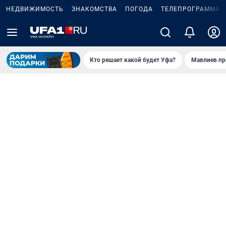
НЕДВИЖИМОСТЬ
ЗНАКОМСТВА
ПОГОДА
ТЕЛЕПРОГРАММА
Кто решает какой будет Уфа?
Мавлиев пр