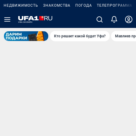
НЕДВИЖИМОСТЬ
ЗНАКОМСТВА
ПОГОДА
ТЕЛЕПРОГРАММА
Кто решает какой будет Уфа?
Мавлиев пр