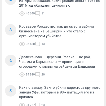
из Уфы рассказал, какие редкие деньги 1961 по
2016 год обладают ценностью
46 649
11
Кровавое Рождество: как до смерти забили
3
бизнесмена из Башкирии и что стало с
организатором убийства
37 438
13
Давлеканово — деревня, Раевка — не рай,
4
Чишмы и Кармаскалы — провинция с
огородами: отзывы на райцентры Башкирии
34 939
20
Как по заказу. За что убили директора крупного
5
завода Уфы, который в 90-х вытащил его из
кризиса
31 757
23