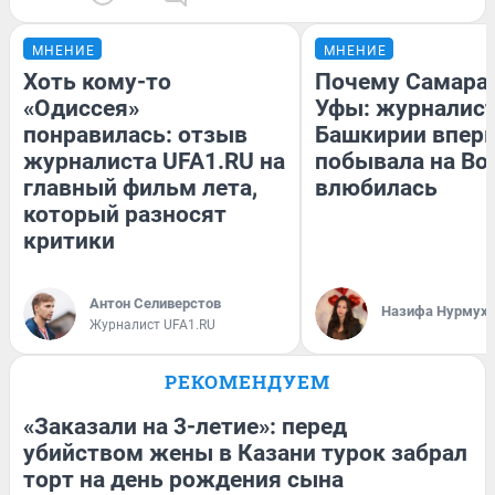
МНЕНИЕ
МНЕНИЕ
Хоть кому-то
Почему Самара
«Одиссея»
Уфы: журналист
понравилась: отзыв
Башкирии впер
журналиста UFA1.RU на
побывала на Вол
главный фильм лета,
влюбилась
который разносят
критики
Антон Селиверстов
Назифа Нурмух
Журналист UFA1.RU
РЕКОМЕНДУЕМ
«Заказали на 3-летие»: перед
убийством жены в Казани турок забрал
торт на день рождения сына