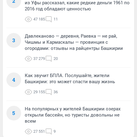
2
из Уфы рассказал, какие редкие деньги 1961 по
2016 год обладают ценностью
47 185
11
Давлеканово — деревня, Раевка — не рай,
3
Чишмы и Кармаскалы — провинция с
огородами: отзывы на райцентры Башкирии
37 279
20
Как звучит БПЛА. Послушайте, жители
4
Башкирии: это может спасти вашу жизнь
29 155
36
На популярных у жителей Башкирии озерах
5
открыли бассейн, но туристы довольны не
всем
27 551
9