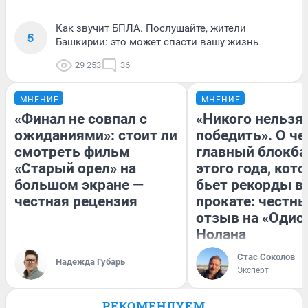
Как звучит БПЛА. Послушайте, жители
5
Башкирии: это может спасти вашу жизнь
29 253
36
МНЕНИЕ
МНЕНИЕ
«Финал не совпал с
«Никого нельзя
ожиданиями»: стоит ли
победить». О ч
смотреть фильм
главный блокба
«Старый орел» на
этого года, кот
большом экране —
бьет рекорды в
честная рецензия
прокате: честн
отзыв на «Одис
Нолана
Стас Соколов
Надежда Губарь
Эксперт
РЕКОМЕНДУЕМ