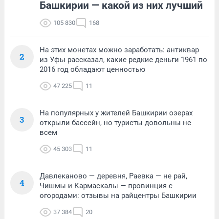
Башкирии — какой из них лучший
105 830
168
На этих монетах можно заработать: антиквар
2
из Уфы рассказал, какие редкие деньги 1961 по
2016 год обладают ценностью
47 225
11
На популярных у жителей Башкирии озерах
3
открыли бассейн, но туристы довольны не
всем
45 303
11
Давлеканово — деревня, Раевка — не рай,
4
Чишмы и Кармаскалы — провинция с
огородами: отзывы на райцентры Башкирии
37 384
20