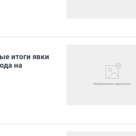
ые итоги явки
ода на