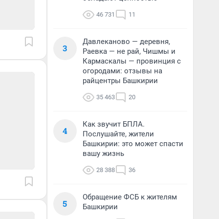
46 731
11
Давлеканово — деревня,
3
Раевка — не рай, Чишмы и
Кармаскалы — провинция с
огородами: отзывы на
райцентры Башкирии
35 463
20
Как звучит БПЛА.
4
Послушайте, жители
Башкирии: это может спасти
вашу жизнь
28 388
36
Обращение ФСБ к жителям
5
Башкирии