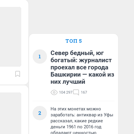
ТОП 5
Север бедный, юг
1
богатый: журналист
проехал все города
Башкирии — какой из
них лучший
104 297
167
На этих монетах можно
2
заработать: антиквар из Уфы
рассказал, какие редкие
деньги 1961 по 2016 год
обладают ценностью