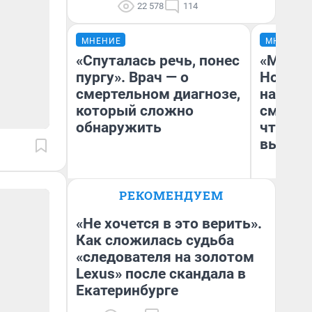
22 578
114
МНЕНИЕ
МНЕНИЕ
«Спуталась речь, понес
«Мы ви
пургу». Врач — о
Нолана
смертельном диагнозе,
настро
который сложно
смотре
обнаружить
чтобы 
выгляд
Ирина Волкова
РЕКОМЕНДУЕМ
Главврач клиники
На
«Реабилитация доктора
Волковой»
«Не хочется в это верить».
Как сложилась судьба
«следователя на золотом
Lexus» после скандала в
Екатеринбурге