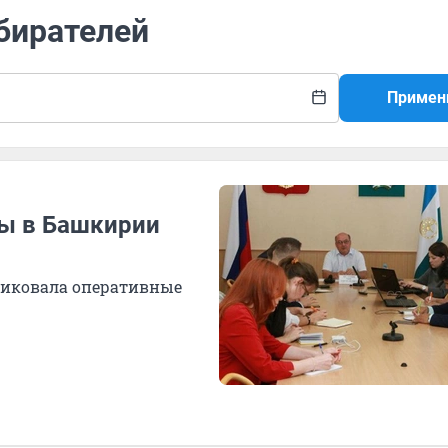
збирателей
Примен
ры в Башкирии
ликовала оперативные