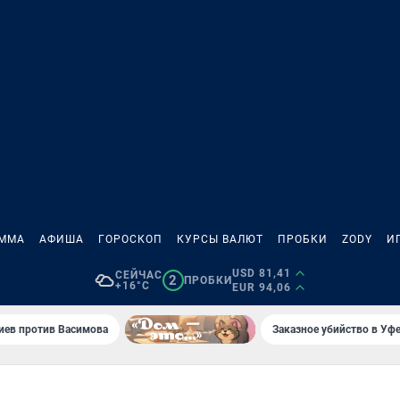
АММА
АФИША
ГОРОСКОП
КУРСЫ ВАЛЮТ
ПРОБКИ
ZODY
И
USD 81,41
СЕЙЧАС
2
ПРОБКИ
+16°C
EUR 94,06
иев против Васимова
Заказное убийство в Уфе