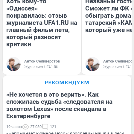
Хоть кому-то
Незваный гость
«Одиссея»
Сможет ли ФК 
понравилась: отзыв
обыграть дома
журналиста UFA1.RU на
татарский «КАМ
главный фильм лета,
который уже не
который разносят
критики
Антон Селиверстов
Антон Селиверс
Журналист UFA1.RU
Журналист UFA1.
РЕКОМЕНДУЕМ
«Не хочется в это верить». Как
сложилась судьба «следователя на
золотом Lexus» после скандала в
Екатеринбурге
19 часов
27 030
121
«Напоминает куриное мясо»: ярославцы нашли в лесу