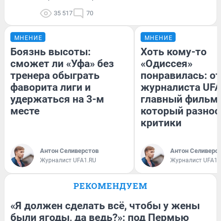
35 517
70
МНЕНИЕ
МНЕНИЕ
Боязнь высоты:
Хоть кому-то
сможет ли «Уфа» без
«Одиссея»
тренера обыграть
понравилась: о
фаворита лиги и
журналиста UFA
удержаться на 3-м
главный фильм 
месте
который разнос
критики
Антон Селиверстов
Антон Селиверс
Журналист UFA1.RU
Журналист UFA1.
РЕКОМЕНДУЕМ
«Я должен сделать всё, чтобы у жены
были ягоды, да ведь?»: под Пермью