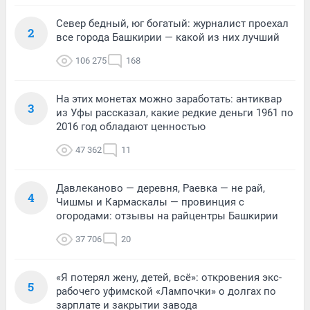
Север бедный, юг богатый: журналист проехал
2
все города Башкирии — какой из них лучший
106 275
168
На этих монетах можно заработать: антиквар
3
из Уфы рассказал, какие редкие деньги 1961 по
2016 год обладают ценностью
47 362
11
Давлеканово — деревня, Раевка — не рай,
4
Чишмы и Кармаскалы — провинция с
огородами: отзывы на райцентры Башкирии
37 706
20
«Я потерял жену, детей, всё»: откровения экс-
5
рабочего уфимской «Лампочки» о долгах по
зарплате и закрытии завода