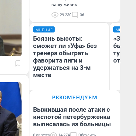
вашу жизнь
29 230
36
МНЕНИЕ
МНЕНИЕ
Боязнь высоты:
«За не
сможет ли «Уфа» без
были с
тренера обыграть
турист
фаворита лиги и
отдыхе
удержаться на 3-м
месте
РЕКОМЕНДУЕМ
Ал
Антон Селиверстов
за
Журналист UFA1.RU
ре
Выжившая после атаки с
кислотой петербурженка
выписалась из больницы
8 августа
14 274
Обсудить