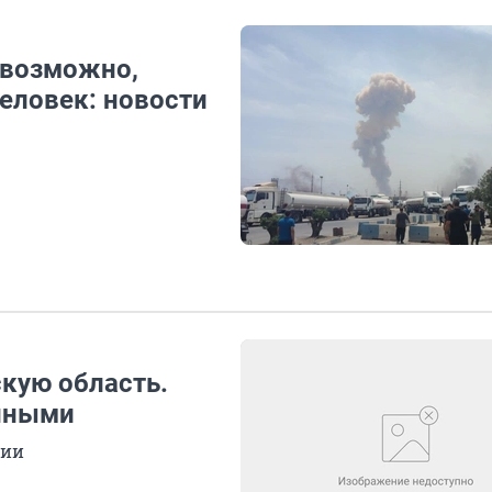
(возможно,
человек: новости
кую область.
енными
нии