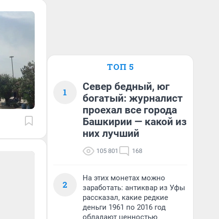
ТОП 5
Север бедный, юг
1
богатый: журналист
проехал все города
Башкирии — какой из
них лучший
105 801
168
На этих монетах можно
2
заработать: антиквар из Уфы
рассказал, какие редкие
деньги 1961 по 2016 год
обладают ценностью