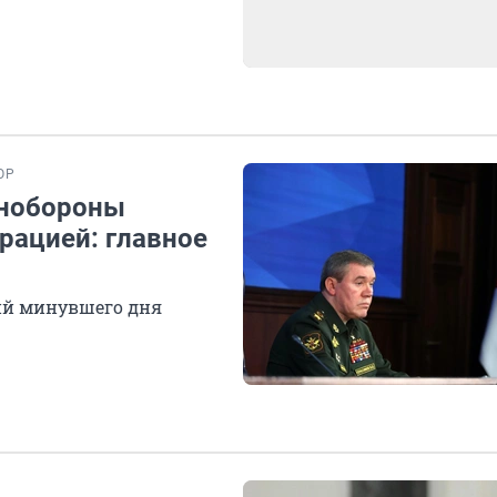
ОР
инобороны
рацией: главное
ий минувшего дня