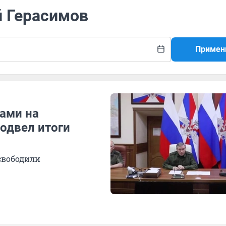
й Герасимов
Примен
нами на
одвел итоги
свободили