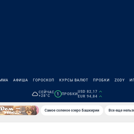
АММА
АФИША
ГОРОСКОП
КУРСЫ ВАЛЮТ
ПРОБКИ
ZODY
И
USD 82,17
СЕЙЧАС
1
ПРОБКИ
+28°C
EUR 94,84
Самое соленое озеро Башкирии
Все еще нельз