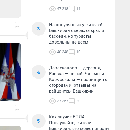
47 218
11
На популярных у жителей
3
Башкирии озерах открыли
бассейн, но туристы
довольны не всем
40 348
10
Давлеканово — деревня,
4
Раевка — не рай, Чишмы и
Кармаскалы — провинция с
огородами: отзывы на
райцентры Башкирии
37 357
20
Как звучит БПЛА.
5
Послушайте, жители
Башкирии: это может спасти